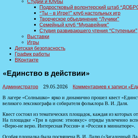
Студии и Клубы
Подростковый волонтерский штаб “ДОБР
“Ты – в Игре!” клуб настольных игр
Творческое объединение “Лучики”
Семейный клуб “Муравейник”
Студия развивающего чтения “Ступеньки”
Выставки
Игры
Детская безопасность
График работы
ВКонтакте
«Единство в действии»
Администратор
29.05.2026
Комментариев
к записи «Ед
В лагере «Солнышко» ярко и динамично прошел квест «Единст
великого лексикографа и собирателя фольклора В. И. Даля.
Квест состоял из тематических площадок, каждая из которых о
На площадке «Три в одном: этновкус» отряды увлеченно всп
«Верю‑не верю. Интересная Россия» и «Россия в миниатюре».
Особая площадка была посвящена В. И. Далю («Загадочный Дал