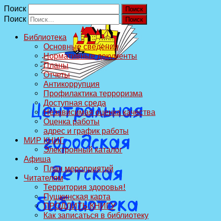
Поиск
Поиск
Библиотека
Основные сведения
Нормативные документы
Планы
Отчеты
Антикоррупция
Профилактика терроризма
Доступная среда
Независимая оценка качества
Оценка работы
адрес и график работы
МИР КНИГ
Электронный каталог
Афиша
План мероприятий
Читателям
Территория здоровья!
Пушкинская карта
ПРОДЛИТЬ КНИГУ
Как записаться в библиотеку