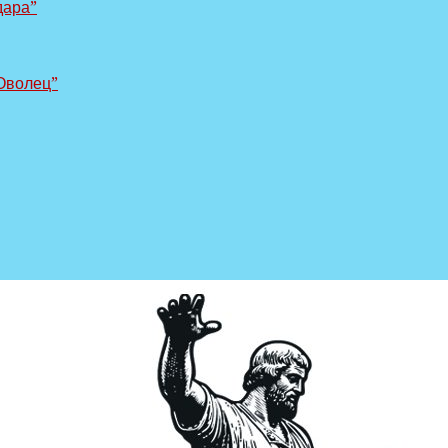
дара”
Оволец”