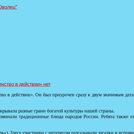
Оволец”
инство в действии»
нет
во в действии». Он был приурочен сразу к двум значимым датам
ткрывала разные грани богатой культуры нашей страны.
оминали традиционные блюда народов России. Ребята также о
ь»). Здесь участники с интересом разгадывали загадки и вспо