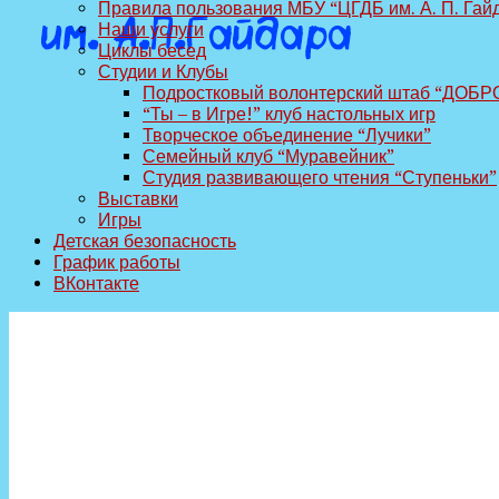
Правила пользования МБУ “ЦГДБ им. А. П. Гай
Наши услуги
Циклы бесед
Студии и Клубы
Подростковый волонтерский штаб “ДОБР
“Ты – в Игре!” клуб настольных игр
Творческое объединение “Лучики”
Семейный клуб “Муравейник”
Студия развивающего чтения “Ступеньки”
Выставки
Игры
Детская безопасность
График работы
ВКонтакте