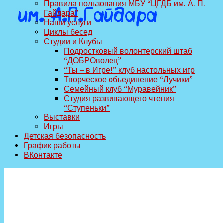
Правила пользования МБУ “ЦГДБ им. А. П.
Гайдара”
Наши услуги
Циклы бесед
Студии и Клубы
Подростковый волонтерский штаб
“ДОБРОволец”
“Ты – в Игре!” клуб настольных игр
Творческое объединение “Лучики”
Семейный клуб “Муравейник”
Студия развивающего чтения
“Ступеньки”
Выставки
Игры
Детская безопасность
График работы
ВКонтакте