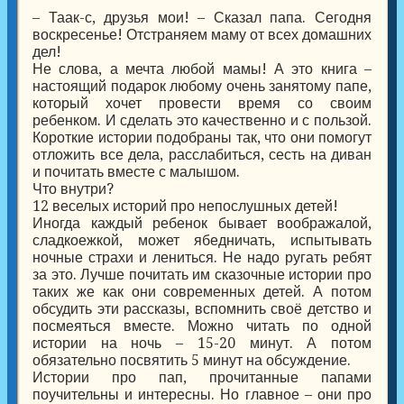
– Таак-с, друзья мои! – Сказал папа. Сегодня
воскресенье! Отстраняем маму от всех домашних
дел!
Не слова, а мечта любой мамы! А это книга –
настоящий подарок любому очень занятому папе,
который хочет провести время со своим
ребенком. И сделать это качественно и с пользой.
Короткие истории подобраны так, что они помогут
отложить все дела, расслабиться, сесть на диван
и почитать вместе с малышом.
Что внутри?
12 веселых историй про непослушных детей!
Иногда каждый ребенок бывает воображалой,
сладкоежкой, может ябедничать, испытывать
ночные страхи и лениться. Не надо ругать ребят
за это. Лучше почитать им сказочные истории про
таких же как они современных детей. А потом
обсудить эти рассказы, вспомнить своё детство и
посмеяться вместе. Можно читать по одной
истории на ночь – 15-20 минут. А потом
обязательно посвятить 5 минут на обсуждение.
Истории про пап, прочитанные папами
поучительны и интересны. Но главное – они про