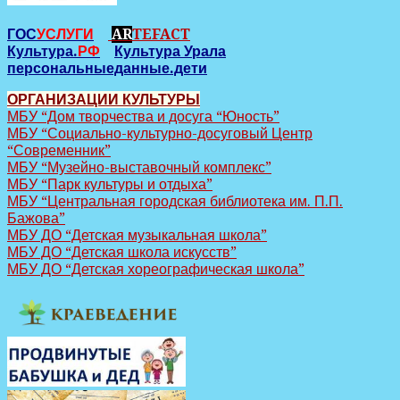
ГОС
УСЛУГИ
AR
TEFACT
Культура.
РФ
Культура Урала
персональныеданные.дети
ОРГАНИЗАЦИИ КУЛЬТУРЫ
МБУ “Дом творчества и досуга “Юность”
МБУ “Социально-культурно-досуговый Центр
“Современник”
МБУ “Музейно-выставочный комплекс”
МБУ “Парк культуры и отдыха”
МБУ “Центральная городская библиотека им. П.П.
Бажова”
МБУ ДО “Детская музыкальная школа”
МБУ ДО “Детская школа искусств”
МБУ ДО “Детская хореографическая школа”