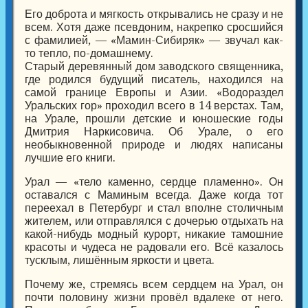
Его доброта и мягкость открывались не сразу и не
всем. Хотя даже псевдоним, накрепко сросшийся
с фамилией, — «Мамин-Сибиряк» — звучал как-
то тепло, по-домашнему.
Старый деревянный дом заводского священника,
где родился будущий писатель, находился на
самой границе Европы и Азии. «Водораздел
Уральских гор» проходил всего в 14 верстах. Там,
на Урале, прошли детские и юношеские годы
Дмитрия Наркисовича. Об Урале, о его
необыкновенной природе и людях написаны
лучшие его книги.
Урал — «тело каменно, сердце пламенно». Он
оставался с Маминым всегда. Даже когда тот
переехал в Петербург и стал вполне столичным
жителем, или отправлялся с дочерью отдыхать на
какой-нибудь модный курорт, никакие тамошние
красоты и чудеса не радовали его. Всё казалось
тусклым, лишённым яркости и цвета.
Почему же, стремясь всем сердцем на Урал, он
почти половину жизни провёл вдалеке от него.