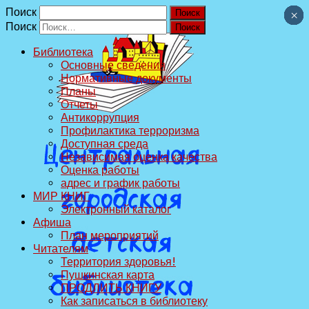
Поиск
×
×
×
×
×
×
×
×
×
×
Поиск
Библиотека
Основные сведения
Нормативные документы
Планы
Отчеты
Антикоррупция
Профилактика терроризма
Доступная среда
Независимая оценка качества
Оценка работы
адрес и график работы
МИР КНИГ
Электронный каталог
Афиша
План мероприятий
Читателям
Территория здоровья!
Пушкинская карта
ПРОДЛИТЬ КНИГУ
Как записаться в библиотеку