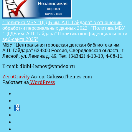
"Политика МБУ "ЦГДБ им. А.П. Гайдара" в отношении
обработки персональных данных 2022"
"Политика МБУ
"ЦГДБ им. А.П. Гайдара" Политика конфиденциальности
веб-сайта 2025"
МБУ "Центральная городская детская библиотека им.
А.П. Гайдара” 624200 Россия, Свердловская область, г.
Лесной, ул. Ленина д. 46. Тел. (34342) 4-10-19, 4-68-11.
E-mail: dbibl-lesnoy@yandex.ru
ZeroGravity
Автор: GalussoThemes.com
Работает на
WordPress