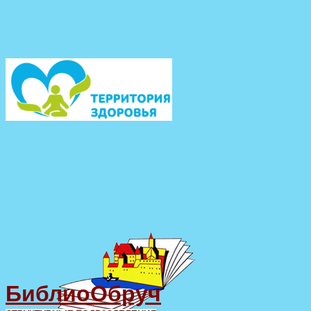
БиблиоОбруч