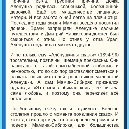
Причина была. Грустная причина. Дочка
Алёнушка родилась слабенькой, болезненной
девочкой. Ещё во младенчестве лишилась
матери. И вся забота о ней легла на плечи отца.
Последние годы жизни Мамин всецело посвятил
дочери. Врачи запрещали Алёнушке дальние
путешествия, и Дмитрий Наркисович должен был
смириться с этим. Но отняв у отца Урал,
Алёнушка подарила ему нечто другое.
И не только ему. «Алёнушкины сказки» (1894-96)
трогательны, поэтичны, щемяще прекрасны. Они
написаны с такой самозабвенной любовью и
нежностью, что до сих пор заставляют смеяться и
плакать юных читателей, ровесников маленькой
Алёнушки. А сам Мамин-Сибиряк признался
однажды: «Это моя любимая книга, её писала
сама любовь, и поэтому она переживёт всё
остальное».
По большому счёту так и случилось. Больше
столетия прошло с момента появления сказок. И
хотя до сих пор издаются «взрослые» романы и
повести Мамина-Сибиряка, для большинства