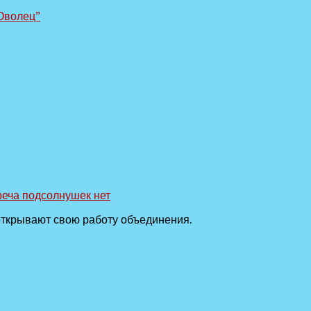
Оволец”
реча подсолнушек
нет
 открывают свою работу объединения.