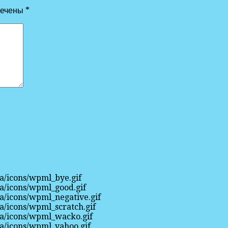
мечены
*