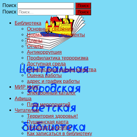
Поиск
Поиск
Библиотека
Основные сведения
Нормативные документы
Планы
Отчеты
Антикоррупция
Профилактика терроризма
Доступная среда
Независимая оценка качества
Оценка работы
адрес и график работы
МИР КНИГ
Электронный каталог
Афиша
План мероприятий
Читателям
Территория здоровья!
Пушкинская карта
ПРОДЛИТЬ КНИГУ
Как записаться в библиотеку