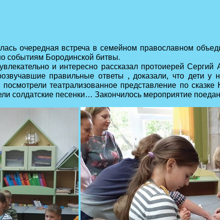
ялась очередная встреча в семейном православном объед
о событиям Бородинской битвы.
увлекательно и интересно рассказал протоиерей Сергий
розвучавшие правильные ответы , доказали, что дети у
 посмотрели театрализованное представление по сказке 
пели солдатские песенки… Закончилось мероприятие поедан