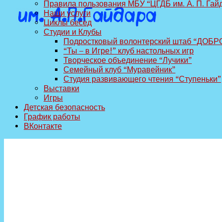
Правила пользования МБУ “ЦГДБ им. А. П. Гай
Наши услуги
Циклы бесед
Студии и Клубы
Подростковый волонтерский штаб “ДОБР
“Ты – в Игре!” клуб настольных игр
Творческое объединение “Лучики”
Семейный клуб “Муравейник”
Студия развивающего чтения “Ступеньки”
Выставки
Игры
Детская безопасность
График работы
ВКонтакте