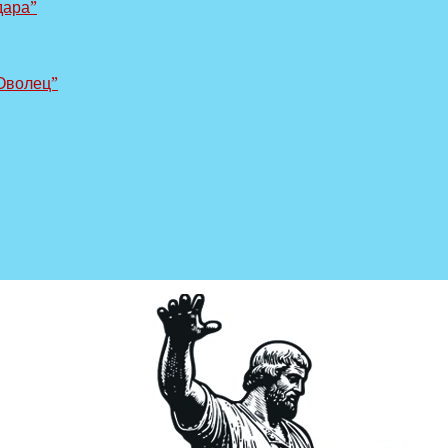
дара”
Оволец”