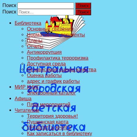
Поиск
Поиск
Библиотека
Основные сведения
Нормативные документы
Планы
Отчеты
Антикоррупция
Профилактика терроризма
Доступная среда
Независимая оценка качества
Оценка работы
адрес и график работы
МИР КНИГ
Электронный каталог
Афиша
План мероприятий
Читателям
Территория здоровья!
Пушкинская карта
ПРОДЛИТЬ КНИГУ
Как записаться в библиотеку