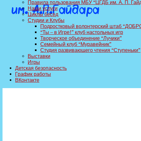
Правила пользования МБУ “ЦГДБ им. А. П. Гай
Наши услуги
Циклы бесед
Студии и Клубы
Подростковый волонтерский штаб “ДОБР
“Ты – в Игре!” клуб настольных игр
Творческое объединение “Лучики”
Семейный клуб “Муравейник”
Студия развивающего чтения “Ступеньки”
Выставки
Игры
Детская безопасность
График работы
ВКонтакте