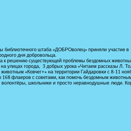
ры библиотечного штаба «ДОБРОволец» приняли участие в
родного дня добровольца.
а к решению существующей проблемы бездомных животны
лицах города, 3 добрых урока «Читаем рассказы Л. Тол
животным «Ковчег+» на территории Гайдаровки с 8-11 ноя
 168 флаеров с советами, как помочь бездомным животным 
е волонтёры, школьники и просто неравнодушные люди. К