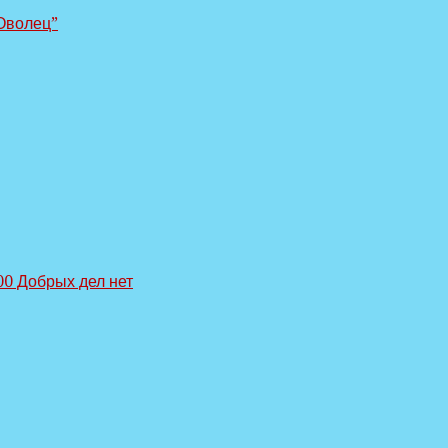
Оволец”
00 Добрых дел
нет