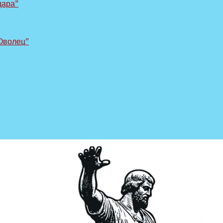
дара”
Оволец”