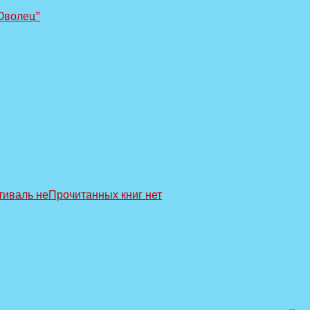
Оволец”
тиваль неПрочитанных книг
нет