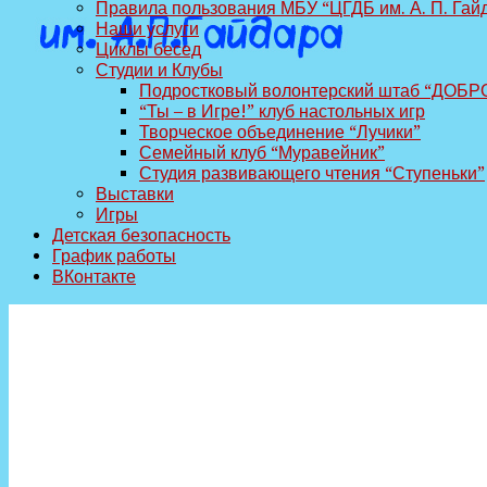
Правила пользования МБУ “ЦГДБ им. А. П. Гай
Наши услуги
Циклы бесед
Студии и Клубы
Подростковый волонтерский штаб “ДОБР
“Ты – в Игре!” клуб настольных игр
Творческое объединение “Лучики”
Семейный клуб “Муравейник”
Студия развивающего чтения “Ступеньки”
Выставки
Игры
Детская безопасность
График работы
ВКонтакте