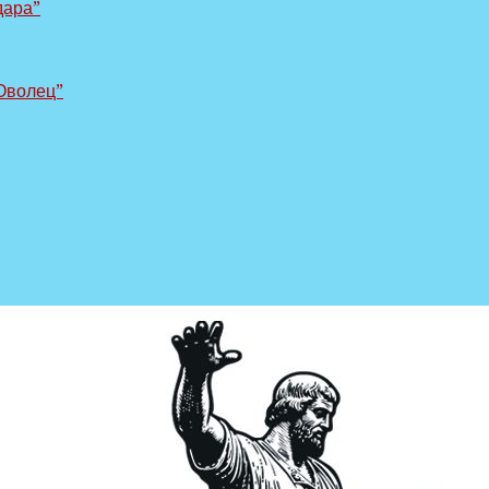
дара”
Оволец”