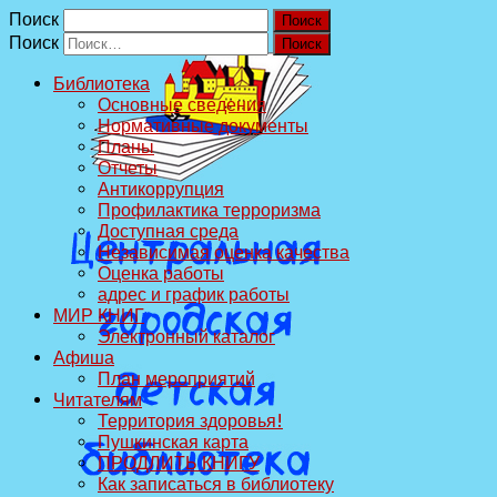
Поиск
Поиск
Библиотека
Основные сведения
Нормативные документы
Планы
Отчеты
Антикоррупция
Профилактика терроризма
Доступная среда
Независимая оценка качества
Оценка работы
адрес и график работы
МИР КНИГ
Электронный каталог
Афиша
План мероприятий
Читателям
Территория здоровья!
Пушкинская карта
ПРОДЛИТЬ КНИГУ
Как записаться в библиотеку