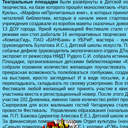
Театральные площадки
были развёрнуты в Детской хор
творчества, на базе которого прошёл моноспектакль «Н
Куклы», «Марфон неПрочитанных книг», в которых принял
читателей библиотеки, которые в начале июня стартов
учреждения создавали из коробок макеты сказочных домов
13 ДОУ города. Яркой кульминацией Фестиваля стало 
режиме нон-стоп работали 16 интерактивных творческих
«КомпасГид», ПАО «БИНБанк» и УБРиР, мастера – куко
(руководитель Булатова И.С.), Детской школы искусств.
собачье дефиле (руководитель экологического отдела ДТи
экспромт от режиссёра НМДТ Рудого С.И. собрала истинны
Площадки, организованные детскими библиотекарями «Кн
собрали огромное количество желающих поучаствовать в
прекрасная возможность полюбоваться лэпбуками, созд
на выставке, иросто загляденье! И в виде посылки, и
перекладывать, складывать по своему усмотрению. Все эти
Фестиваля любой желающий мог принять участие в квест
участника квеста и регистрационный номер. После этого
участие 202 Дневника, именно такое количество ребят пр
Сюрпризом для всех маленьких гостей Читариума стало
провести Фестиваль: Управлению образования (начальни
им. П.П. Бажова (директор Алисова Е.Е.), Детской школе и
За финансовую помощь благодарим Отдел культуры (нач
«Синьор помидор» (ИП Бородин А.С.), холдинг «РЭК» (ген