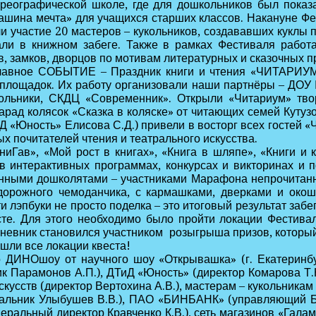
еографической школе, где для дошкольников был показан
аташина мечта» для учащихся старших классов. Накануне 
и участие 20 мастеров – кукольников, создававших куклы 
али в книжном забеге. Также в рамках Фестиваля рабо
, замков, дворцов по мотивам литературных и сказочных 
главное СОБЫТИЕ – Праздник книги и чтения «ЧИТАРИУМ»
 площадок. Их работу организовали наши партнёры – ДОУ 
льники, СКДЦ «Современник». Открыли «Читариум» твор
 Парад колясок «Сказка в коляске» от читающих семей Кут
Д «Юность» Елисова С.Д.) привели в восторг всех гостей 
х почитателей чтения и театрального искусства.
иГав», «Мой рост в книгах», «Книга в шляпе», «Книги и
 интерактивных программах, конкурсах и викторинах и 
анными дошколятами – участниками Марафона непрочитанн
 дорожного чемоданчика, с кармашками, дверками и око
 лэпбуки не просто поделка – это итоговый результат забега
е. Для этого необходимо было пройти локации Фестивал
 Дневник становился участником розыгрыша призов, которы
ошли все локации квеста!
 ДИНОшоу от научного шоу «Открывашка» (г. Екатеринбур
к Парамонов А.П.), ДТиД «Юность» (директор Комарова Т.
скусств (директор Вертохина А.В.), мастерам – кукольникам
альник Улыбушев В.В.), ПАО «БИНБАНК» (управляющий Бай
еральный директор Кравченко К.В.), сеть магазинов «Гала