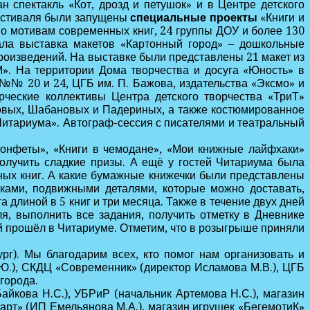
 спектакль «Кот, дрозд и петушок» и в Центре детского
Фестиваля были запущены
специальные проекты
«Книги и
по мотивам современных книг, 24 группы ДОУ и более 130
тала выставка макетов «Картонный город» – дошкольные
произведений. На выставке были представлены 21 макет из
. На территории Дома творчества и досуга «Юность» в
№№ 20 и 24, ЦГБ им. П. Бажова, издательства «Эксмо» и
ческие коллективы Центра детского творчества «ТриТ»
узовых, Шабановых и Падериных, а также костюмированное
«Читариума». Автограф-сессия с писателями и театральный
 конфеты», «Книги в чемодане», «Мои книжные лайфхаки»
получить сладкие призы. А ещё у гостей Читариума была
ых книг. А какие бумажные книжечки были представлены
шками, подвижными деталями, которые можно доставать,
 длиной в 5 книг и три месяца. Также в течение двух дней
я, выполнить все задания, получить отметку в Дневнике
й прошёл в Читариуме. Отметим, что в розыгрыше приняли
г). Мы благодарим всех, кто помог нам организовать и
Ю.), СКДЦ «Современник» (директор Исламова М.В.), ЦГБ
 города.
кова Н.С.), УБРиР (начальник Артемова Н.С.), магазин
март» (ИП Емельянова М.А.), магазин игрушек «БегемотиК»