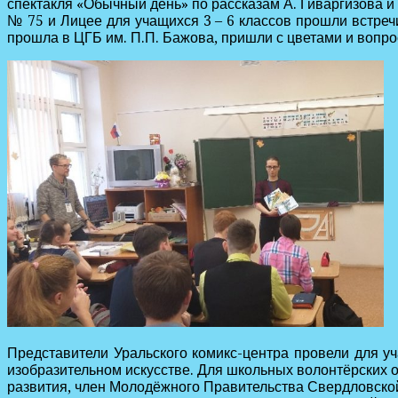
спектакля «Обычный день» по рассказам А. Гиваргизова 
№ 75 и Лицее для учащихся 3 – 6 классов прошли встреч
прошла в ЦГБ им. П.П. Бажова, пришли с цветами и вопро
Представители Уральского комикс-центра провели для у
изобразительном искусстве. Для школьных волонтёрских о
развития, член Молодёжного Правительства Свердловско