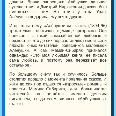
дочери. Врачи запрещали Алёнушке дальние
путешествия, и Дмитрий Наркисович должен был
смириться с этим. Но отняв у отца Урал,
Алёнушка подарила ему нечто другое.
И не только ему. «Алёнушкины сказки» (1894-96)
трогательны, поэтичны, щемяще прекрасны. Они
написаны с такой самозабвенной любовью и
нежностью, что до сих пор заставляют смеяться и
плакать юных читателей, ровесников маленькой
Алёнушки. А сам Мамин-Сибиряк признался
однажды: «Это моя любимая книга, её писала
сама любовь, и поэтому она переживёт всё
остальное».
По большому счёту так и случилось. Больше
столетия прошло с момента появления сказок. И
хотя до сих пор издаются «взрослые» романы и
повести Мамина-Сибиряка, для большинства
читателей он остаётся именно детским
писателем, создателем дивных «Алёнушкиных
сказок».