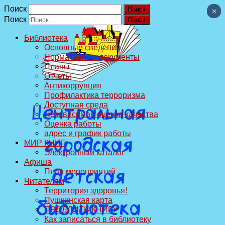
Поиск
×
×
×
×
×
×
×
×
×
×
Поиск
Библиотека
Основные сведения
Нормативные документы
Планы
Отчеты
Антикоррупция
Профилактика терроризма
Доступная среда
Независимая оценка качества
Оценка работы
адрес и график работы
МИР КНИГ
Электронный каталог
Афиша
План мероприятий
Читателям
Территория здоровья!
Пушкинская карта
ПРОДЛИТЬ КНИГУ
Как записаться в библиотеку