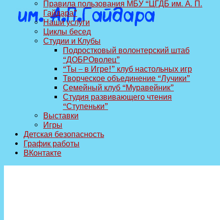
Правила пользования МБУ “ЦГДБ им. А. П.
Гайдара”
Наши услуги
Циклы бесед
Студии и Клубы
Подростковый волонтерский штаб
“ДОБРОволец”
“Ты – в Игре!” клуб настольных игр
Творческое объединение “Лучики”
Семейный клуб “Муравейник”
Студия развивающего чтения
“Ступеньки”
Выставки
Игры
Детская безопасность
График работы
ВКонтакте