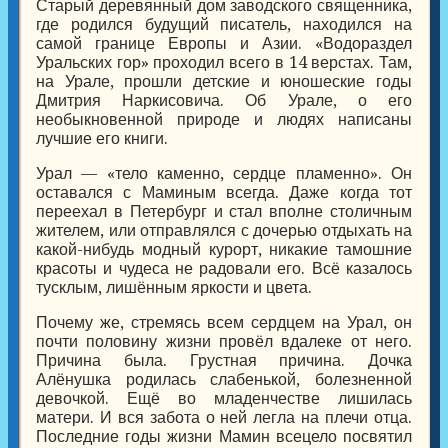
Старый деревянный дом заводского священника,
где родился будущий писатель, находился на
самой границе Европы и Азии. «Водораздел
Уральских гор» проходил всего в 14 верстах. Там,
на Урале, прошли детские и юношеские годы
Дмитрия Наркисовича. Об Урале, о его
необыкновенной природе и людях написаны
лучшие его книги.
Урал — «тело каменно, сердце пламенно». Он
оставался с Маминым всегда. Даже когда тот
переехал в Петербург и стал вполне столичным
жителем, или отправлялся с дочерью отдыхать на
какой-нибудь модный курорт, никакие тамошние
красоты и чудеса не радовали его. Всё казалось
тусклым, лишённым яркости и цвета.
Почему же, стремясь всем сердцем на Урал, он
почти половину жизни провёл вдалеке от него.
Причина была. Грустная причина. Дочка
Алёнушка родилась слабенькой, болезненной
девочкой. Ещё во младенчестве лишилась
матери. И вся забота о ней легла на плечи отца.
Последние годы жизни Мамин всецело посвятил