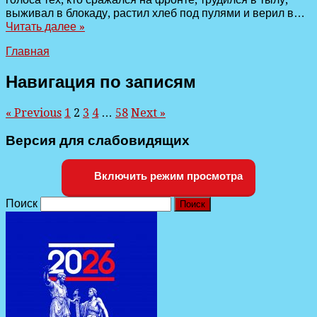
выживал в блокаду, растил хлеб под пулями и верил в…
Читать далее »
Главная
Навигация по записям
« Previous
1
2
3
4
…
58
Next »
Версия для слабовидящих
Включить режим просмотра
Поиск