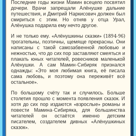
Последние годы жизни Мамин всецело посвятил
дочери. Врачи запрещали Алёнушке дальние
путешествия, и Дмитрий Наркисович должен был
смириться с этим. Но отняв у отца Урал,
Алёнушка подарила ему нечто другое.
И не только ему. «Алёнушкины сказки» (1894-96)
трогательны, поэтичны, щемяще прекрасны. Они
написаны с такой самозабвенной любовью и
нежностью, что до сих пор заставляют смеяться и
плакать юных читателей, ровесников маленькой
Алёнушки. А сам Мамин-Сибиряк признался
однажды: «Это моя любимая книга, её писала
сама любовь, и поэтому она переживёт всё
остальное».
По большому счёту так и случилось. Больше
столетия прошло с момента появления сказок. И
хотя до сих пор издаются «взрослые» романы и
повести Мамина-Сибиряка, для большинства
читателей он остаётся именно детским
писателем, создателем дивных «Алёнушкиных
сказок».