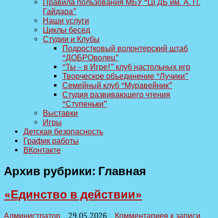
Правила пользования МБУ “ЦГДБ им. А. П.
Гайдара”
Наши услуги
Циклы бесед
Студии и Клубы
Подростковый волонтерский штаб
“ДОБРОволец”
“Ты – в Игре!” клуб настольных игр
Творческое объединение “Лучики”
Семейный клуб “Муравейник”
Студия развивающего чтения
“Ступеньки”
Выставки
Игры
Детская безопасность
График работы
ВКонтакте
Архив рубрики:
Главная
«Единство в действии»
Администратор
29.05.2026
Комментариев
к записи