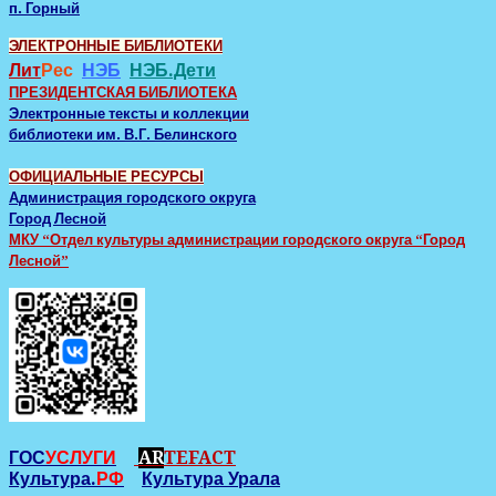
п. Горный
ЭЛЕКТРОННЫЕ БИБЛИОТЕКИ
Лит
Рес
НЭБ
НЭБ.Дети
ПРЕЗИДЕНТСКАЯ БИБЛИОТЕКА
Электронные тексты и коллекции
библиотеки им. В.Г. Белинского
ОФИЦИАЛЬНЫЕ РЕСУРСЫ
Администрация городского округа
Город Лесной
МКУ “Отдел культуры администрации городского округа “Город
Лесной”
ГОС
УСЛУГИ
AR
TEFACT
Культура.
РФ
Культура Урала