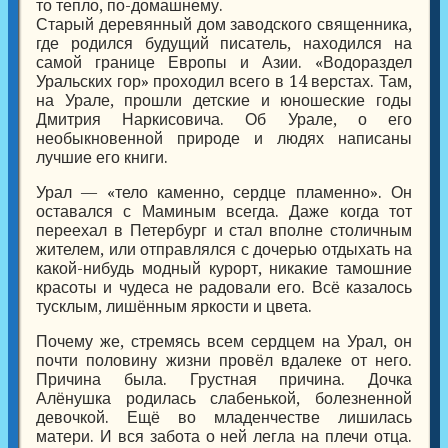
то тепло, по-домашнему.
Старый деревянный дом заводского священника,
где родился будущий писатель, находился на
самой границе Европы и Азии. «Водораздел
Уральских гор» проходил всего в 14 верстах. Там,
на Урале, прошли детские и юношеские годы
Дмитрия Наркисовича. Об Урале, о его
необыкновенной природе и людях написаны
лучшие его книги.
Урал — «тело каменно, сердце пламенно». Он
оставался с Маминым всегда. Даже когда тот
переехал в Петербург и стал вполне столичным
жителем, или отправлялся с дочерью отдыхать на
какой-нибудь модный курорт, никакие тамошние
красоты и чудеса не радовали его. Всё казалось
тусклым, лишённым яркости и цвета.
Почему же, стремясь всем сердцем на Урал, он
почти половину жизни провёл вдалеке от него.
Причина была. Грустная причина. Дочка
Алёнушка родилась слабенькой, болезненной
девочкой. Ещё во младенчестве лишилась
матери. И вся забота о ней легла на плечи отца.