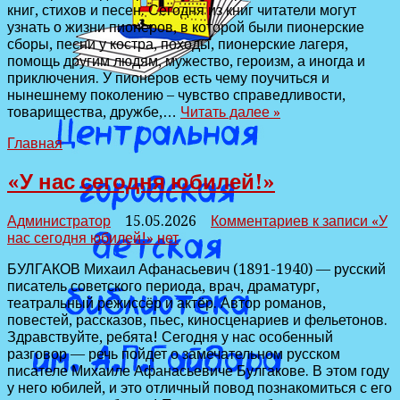
книг, стихов и песен. Сегодня из книг читатели могут
узнать о жизни пионеров, в которой были пионерские
сборы, песни у костра, походы, пионерские лагеря,
помощь другим людям, мужество, героизм, а иногда и
приключения. У пионеров есть чему поучиться и
нынешнему поколению – чувство справедливости,
товарищества, дружбе,…
Читать далее »
Главная
«У нас сегодня юбилей!»
Администратор
15.05.2026
Комментариев
к записи «У
нас сегодня юбилей!»
нет
БУЛГАКОВ Михаил Афанасьевич (1891-1940) — русский
писатель советского периода, врач, драматург,
театральный режиссёр и актёр. Автор романов,
повестей, рассказов, пьес, киносценариев и фельетонов.
Здравствуйте, ребята! Сегодня у нас особенный
разговор — речь пойдет о замечательном русском
писателе Михаиле Афанасьевиче Булгакове. В этом году
у него юбилей, и это отличный повод познакомиться с его