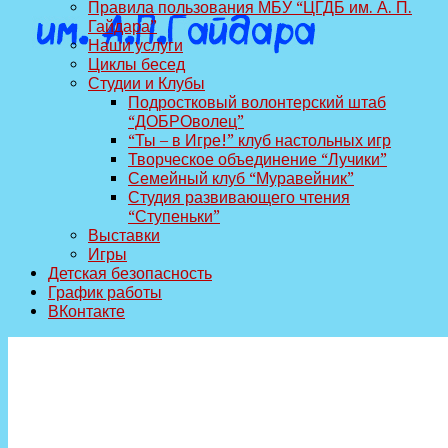
Правила пользования МБУ “ЦГДБ им. А. П.
Гайдара”
Наши услуги
Циклы бесед
Студии и Клубы
Подростковый волонтерский штаб
“ДОБРОволец”
“Ты – в Игре!” клуб настольных игр
Творческое объединение “Лучики”
Семейный клуб “Муравейник”
Студия развивающего чтения
“Ступеньки”
Выставки
Игры
Детская безопасность
График работы
ВКонтакте