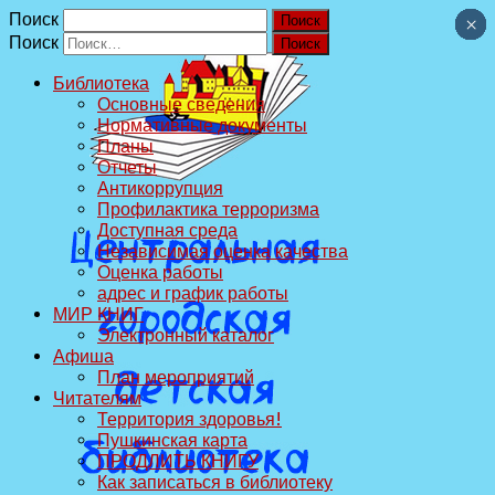
Поиск
×
×
×
×
×
×
×
×
×
×
Поиск
Библиотека
Основные сведения
Нормативные документы
Планы
Отчеты
Антикоррупция
Профилактика терроризма
Доступная среда
Независимая оценка качества
Оценка работы
адрес и график работы
МИР КНИГ
Электронный каталог
Афиша
План мероприятий
Читателям
Территория здоровья!
Пушкинская карта
ПРОДЛИТЬ КНИГУ
Как записаться в библиотеку