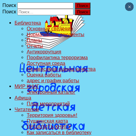
Поиск
×
×
×
×
×
×
×
×
×
×
Поиск
Библиотека
Основные сведения
Нормативные документы
Планы
Отчеты
Антикоррупция
Профилактика терроризма
Доступная среда
Независимая оценка качества
Оценка работы
адрес и график работы
МИР КНИГ
Электронный каталог
Афиша
План мероприятий
Читателям
Территория здоровья!
Пушкинская карта
ПРОДЛИТЬ КНИГУ
Как записаться в библиотеку