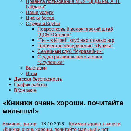
Правила пользования МБУ “ЦГДБ им. А. П.
Гайдара”
Наши услуги
Циклы бесед
Студии и Клубы
Подростковый волонтерский штаб
“ДОБРОволец”
“Ты – в Игре!” клуб настольных игр
Творческое объединение “Лучики”
Семейный клуб “Муравейник”
Студия развивающего чтения
“Ступеньки”
Выставки
Игры
Детская безопасность
График работы
ВКонтакте
«Книжки очень хороши, почитайте
малыши!»
Администратор
15.10.2025
Комментариев
к записи
«Книжки очень хороши, почитайте малыши!»
нет