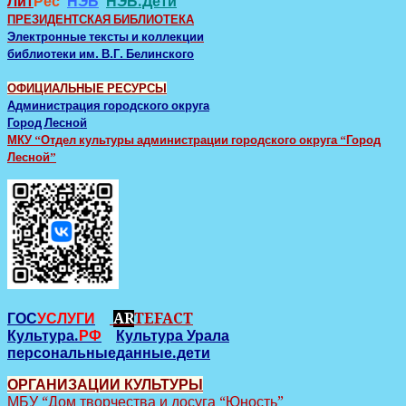
Лит
Рес
НЭБ
НЭБ.Дети
ПРЕЗИДЕНТСКАЯ БИБЛИОТЕКА
Электронные тексты и коллекции
библиотеки им. В.Г. Белинского
ОФИЦИАЛЬНЫЕ РЕСУРСЫ
Администрация городского округа
Город Лесной
МКУ “Отдел культуры администрации городского округа “Город
Лесной”
ГОС
УСЛУГИ
AR
TEFACT
Культура.
РФ
Культура Урала
персональныеданные.дети
ОРГАНИЗАЦИИ КУЛЬТУРЫ
МБУ “Дом творчества и досуга “Юность”