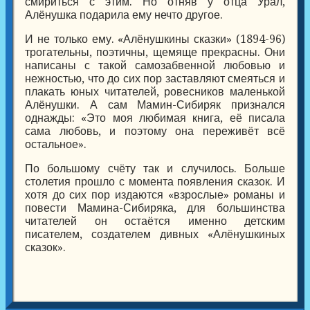
смириться с этим. Но отняв у отца Урал,
Алёнушка подарила ему нечто другое.
И не только ему. «Алёнушкины сказки» (1894-96)
трогательны, поэтичны, щемяще прекрасны. Они
написаны с такой самозабвенной любовью и
нежностью, что до сих пор заставляют смеяться и
плакать юных читателей, ровесников маленькой
Алёнушки. А сам Мамин-Сибиряк признался
однажды: «Это моя любимая книга, её писала
сама любовь, и поэтому она переживёт всё
остальное».
По большому счёту так и случилось. Больше
столетия прошло с момента появления сказок. И
хотя до сих пор издаются «взрослые» романы и
повести Мамина-Сибиряка, для большинства
читателей он остаётся именно детским
писателем, создателем дивных «Алёнушкиных
сказок».