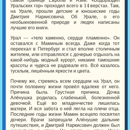
самой границе Европы и Азии. «Водораздел
Уральских гор» проходил всего в 14 верстах. Там,
на Урале, прошли детские и юношеские годы
Дмитрия Наркисовича. Об Урале, о его
необыкновенной природе и людях написаны
лучшие его книги.
Урал — «тело каменно, сердце пламенно». Он
оставался с Маминым всегда. Даже когда тот
переехал в Петербург и стал вполне столичным
жителем, или отправлялся с дочерью отдыхать на
какой-нибудь модный курорт, никакие тамошние
красоты и чудеса не радовали его. Всё казалось
тусклым, лишённым яркости и цвета.
Почему же, стремясь всем сердцем на Урал, он
почти половину жизни провёл вдалеке от него.
Причина была. Грустная причина. Дочка
Алёнушка родилась слабенькой, болезненной
девочкой. Ещё во младенчестве лишилась
матери. И вся забота о ней легла на плечи отца.
Последние годы жизни Мамин всецело посвятил
дочери. Врачи запрещали Алёнушке дальние
путешествия, и Дмитрий Наркисович должен был