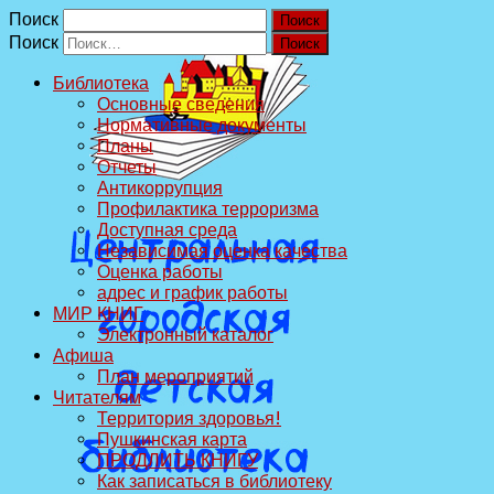
Поиск
Поиск
Библиотека
Основные сведения
Нормативные документы
Планы
Отчеты
Антикоррупция
Профилактика терроризма
Доступная среда
Независимая оценка качества
Оценка работы
адрес и график работы
МИР КНИГ
Электронный каталог
Афиша
План мероприятий
Читателям
Территория здоровья!
Пушкинская карта
ПРОДЛИТЬ КНИГУ
Как записаться в библиотеку