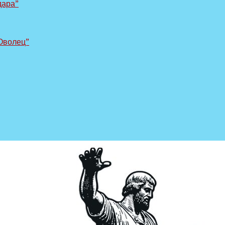
дара”
Оволец”