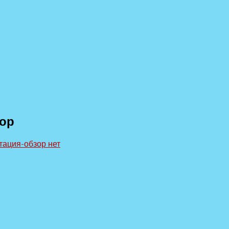
зор
тация-обзор
нет