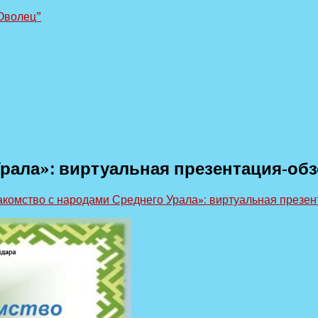
Оволец”
рала»: виртуальная презентация-об
акомство с народами Среднего Урала»: виртуальная презен