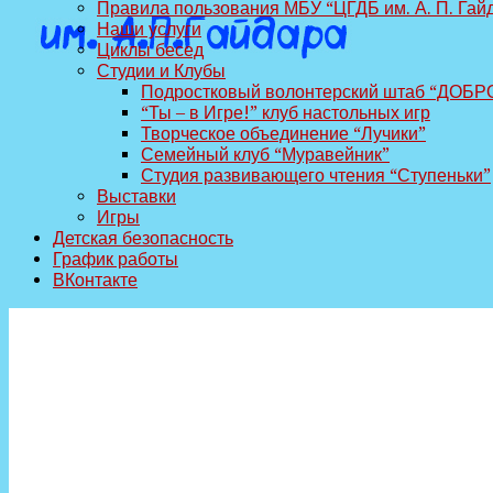
Правила пользования МБУ “ЦГДБ им. А. П. Гай
Наши услуги
Циклы бесед
Студии и Клубы
Подростковый волонтерский штаб “ДОБР
“Ты – в Игре!” клуб настольных игр
Творческое объединение “Лучики”
Семейный клуб “Муравейник”
Студия развивающего чтения “Ступеньки”
Выставки
Игры
Детская безопасность
График работы
ВКонтакте