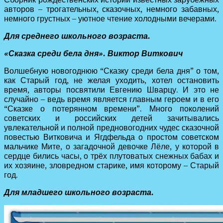
авторов – трогательных, сказочных, немного забавных,
немного грустных – уютное чтение холодными вечерами.
Для среднего школьного возраста.
«Сказка среди бела дня». Виктор Виткович
Волшебную новогоднюю “Сказку среди бела дня” о том,
как Старый год, не желая уходить, хотел остановить
время, авторы посвятили Евгению Шварцу. И это не
случайно – ведь время является главным героем и в его
“Сказке о потерянном времени”. Много поколений
советских и российских детей зачитывались
увлекательной и полной предновогодних чудес сказочной
повестью Витковича и Ягдфельда о простом советском
мальчике Мите, о загадочной девочке Лёле, у которой в
сердце бились часы, о трёх плутоватых снежных бабах и
их хозяине, зловредном старике, имя которому – Старый
год.
Для младшего школьного возраста.