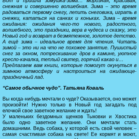
Вот и пришла зимушка-зима… морозная, красивая,
снежная и совершенно волшебная. Зима – это время
радоваться первому снегу, лепить снеговика, играть в
снежки, кататься на санках и коньках. Зима – время
ожидания: ожидания чего-то нового, радостного,
волшебного, это праздники, вера в чудеса и сказку, это
Новый год и возврат в безмятежное, золотое детство.
А ещё зима – идеальное время для чтения. Читать
зимой – это ни на что не похожее занятие. Пушистый
снег за окном, потрескивание дров в камине, уютное
кресло-качалка, теплый свитер, горячий какао и…
Предлагаем вам книги, которые помогут окунуться в
зимнюю атмосферу и настроиться на ожидающе-
праздничный лад.
“Самое обычное чудо”. Татьяна Коваль
Вы когда-нибудь мечтали о чуде? Оказывается, оно может
произойти! Нужно только в Новый год загадать под
елочкой свое заветное желание и ждать!
У маленьких бездомных щенков Тыковки и Хвостика
было одно заветное желание. Они мечтали стать
домашними. Ведь собака, у которой есть свой человек –
самая счастливая собака на свете! Ее кормят и моют,