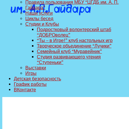
Правила пользования МБУ “ЦГДБ им. А. П.
Гайдара”
Наши услуги
Циклы бесед
Студии и Клубы
Подростковый волонтерский штаб
“ДОБРОволец”
“Ты – в Игре!” клуб настольных игр
Творческое объединение “Лучики”
Семейный клуб “Муравейник”
Студия развивающего чтения
“Ступеньки”
Выставки
Игры
Детская безопасность
График работы
ВКонтакте