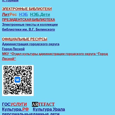
п. Горный
ЭЛЕКТРОННЫЕ БИБЛИОТЕКИ
Лит
Рес
НЭБ
НЭБ.Дети
ПРЕЗИДЕНТСКАЯ БИБЛИОТЕКА
Электронные тексты и коллекции
библиотеки им. В.Г. Белинского
ОФИЦИАЛЬНЫЕ РЕСУРСЫ
Администрация городского округа
Город Лесной
МКУ “Отдел культуры администрации городского округа “Город
Лесной”
ГОС
УСЛУГИ
AR
TEFACT
Культура.
РФ
Культура Урала
персональныеданные.дети