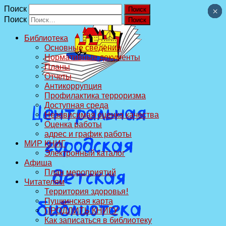
Поиск
×
×
×
×
×
×
×
×
×
×
Поиск
Библиотека
Основные сведения
Нормативные документы
Планы
Отчеты
Антикоррупция
Профилактика терроризма
Доступная среда
Независимая оценка качества
Оценка работы
адрес и график работы
МИР КНИГ
Электронный каталог
Афиша
План мероприятий
Читателям
Территория здоровья!
Пушкинская карта
ПРОДЛИТЬ КНИГУ
Как записаться в библиотеку