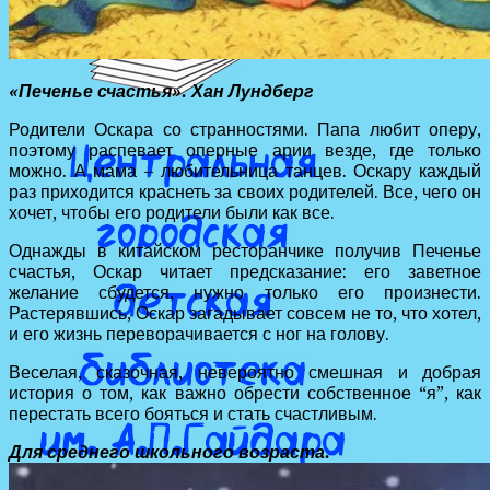
«Печенье счастья». Хан Лундберг
Родители Оскара со странностями. Папа любит оперу,
поэтому распевает оперные арии везде, где только
можно. А мама – любительница танцев. Оскару каждый
раз приходится краснеть за своих родителей. Все, чего он
хочет, чтобы его родители были как все.
Однажды в китайском ресторанчике получив Печенье
счастья, Оскар читает предсказание: его заветное
желание сбудется, нужно только его произнести.
Растерявшись, Оскар загадывает совсем не то, что хотел,
и его жизнь переворачивается с ног на голову.
Веселая, сказочная, невероятно смешная и добрая
история о том, как важно обрести собственное “я”, как
перестать всего бояться и стать счастливым.
Для среднего школьного возраста.