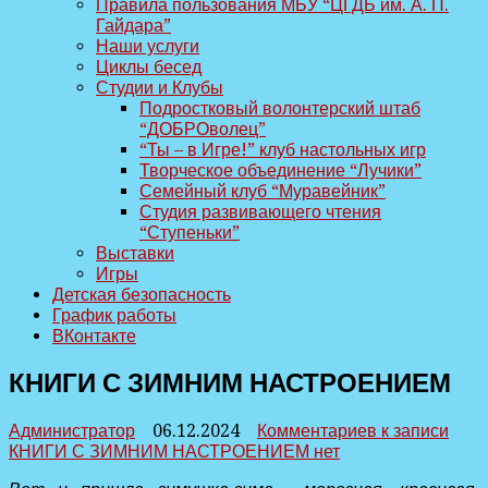
Правила пользования МБУ “ЦГДБ им. А. П.
Гайдара”
Наши услуги
Циклы бесед
Студии и Клубы
Подростковый волонтерский штаб
“ДОБРОволец”
“Ты – в Игре!” клуб настольных игр
Творческое объединение “Лучики”
Семейный клуб “Муравейник”
Студия развивающего чтения
“Ступеньки”
Выставки
Игры
Детская безопасность
График работы
ВКонтакте
КНИГИ С ЗИМНИМ НАСТРОЕНИЕМ
Администратор
06.12.2024
Комментариев
к записи
КНИГИ С ЗИМНИМ НАСТРОЕНИЕМ
нет