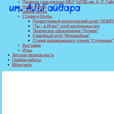
Правила пользования МБУ “ЦГДБ им. А. П. Гай
Наши услуги
Циклы бесед
Студии и Клубы
Подростковый волонтерский штаб “ДОБР
“Ты – в Игре!” клуб настольных игр
Творческое объединение “Лучики”
Семейный клуб “Муравейник”
Студия развивающего чтения “Ступеньки”
Выставки
Игры
Детская безопасность
График работы
ВКонтакте