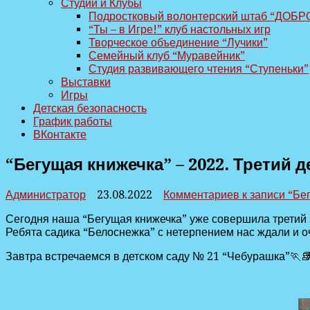
Студии и Клубы
Подростковый волонтерский штаб “ДОБР
“Ты – в Игре!” клуб настольных игр
Творческое объединение “Лучики”
Семейный клуб “Муравейник”
Студия развивающего чтения “Ступеньки”
Выставки
Игры
Детская безопасность
График работы
ВКонтакте
“Бегущая книжечка” – 2022. Третий д
Администратор
23.08.2022
Комментариев
к записи “Бе
Сегодня наша “Бегущая книжечка” уже совершила третий з
Ребята садика “Белоснежка” с нетерпением нас ждали и о
Завтра встречаемся в детском саду № 21 “Чебурашка”🏃‍