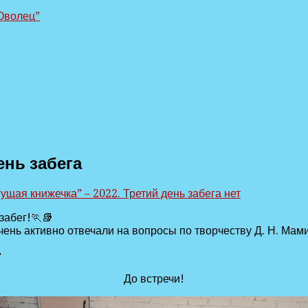
Оволец”
ень забега
гущая книжечка” – 2022. Третий день забега
нет
абег!🏃‍📚
чень активно отвечали на вопросы по творчеству Д. Н. Ма

До встречи!