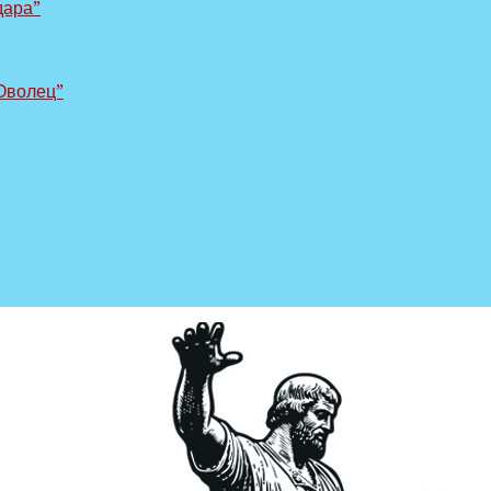
дара”
Оволец”