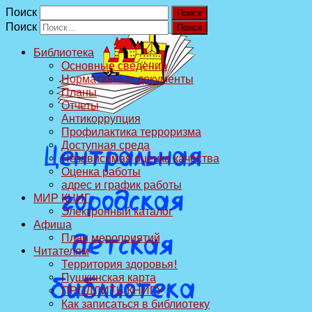
Поиск
Поиск
Библиотека
Основные сведения
Нормативные документы
Планы
Отчеты
Антикоррупция
Профилактика терроризма
Доступная среда
Независимая оценка качества
Оценка работы
адрес и график работы
МИР КНИГ
Электронный каталог
Афиша
План мероприятий
Читателям
Территория здоровья!
Пушкинская карта
ПРОДЛИТЬ КНИГУ
Как записаться в библиотеку