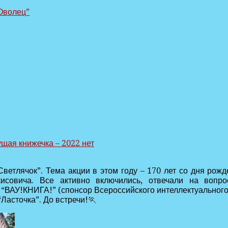
Оволец”
ущая книжечка – 2022
нет
Светлячок”. Тема акции в этом году – 170 лет со дня р
совича. Все активно включились, отвечали на вопр
ВАУ!КНИГА!” (спонсор Всероссийского интеллектуального 
Ласточка”. До встречи!🏃‍