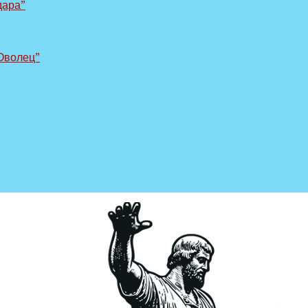
дара”
Оволец”