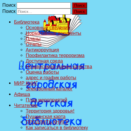
Поиск
Поиск
Библиотека
Основные сведения
Нормативные документы
Планы
Отчеты
Антикоррупция
Профилактика терроризма
Доступная среда
Независимая оценка качества
Оценка работы
адрес и график работы
МИР КНИГ
Электронный каталог
Афиша
План мероприятий
Читателям
Территория здоровья!
Пушкинская карта
ПРОДЛИТЬ КНИГУ
Как записаться в библиотеку