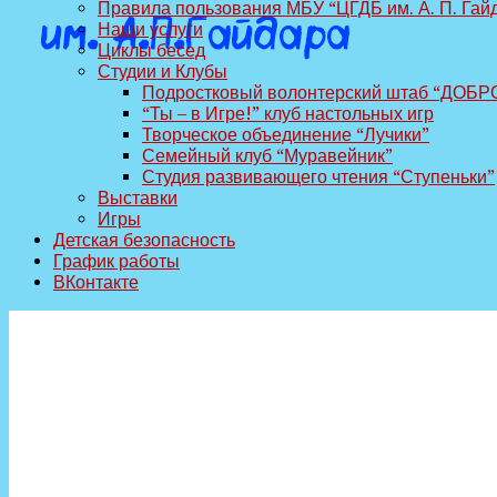
Правила пользования МБУ “ЦГДБ им. А. П. Гай
Наши услуги
Циклы бесед
Студии и Клубы
Подростковый волонтерский штаб “ДОБР
“Ты – в Игре!” клуб настольных игр
Творческое объединение “Лучики”
Семейный клуб “Муравейник”
Студия развивающего чтения “Ступеньки”
Выставки
Игры
Детская безопасность
График работы
ВКонтакте