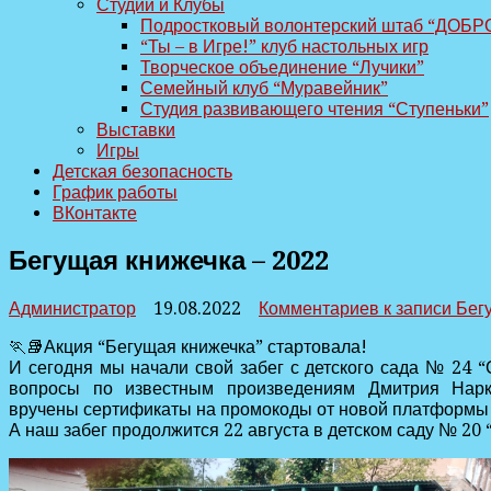
Студии и Клубы
Подростковый волонтерский штаб “ДОБР
“Ты – в Игре!” клуб настольных игр
Творческое объединение “Лучики”
Семейный клуб “Муравейник”
Студия развивающего чтения “Ступеньки”
Выставки
Игры
Детская безопасность
График работы
ВКонтакте
Бегущая книжечка – 2022
Администратор
19.08.2022
Комментариев
к записи Бег
🏃‍📚Акция “Бегущая книжечка” стартовала!
И сегодня мы начали свой забег с детского сада № 24 “
вопросы по известным произведениям Дмитрия Нарки
вручены сертификаты на промокоды от новой платформы “
А наш забег продолжится 22 августа в детском саду № 20 “