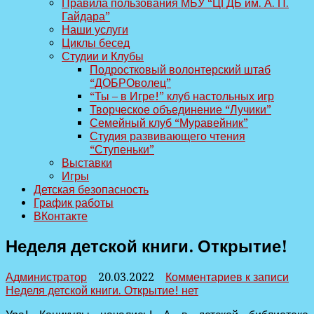
Правила пользования МБУ “ЦГДБ им. А. П.
Гайдара”
Наши услуги
Циклы бесед
Студии и Клубы
Подростковый волонтерский штаб
“ДОБРОволец”
“Ты – в Игре!” клуб настольных игр
Творческое объединение “Лучики”
Семейный клуб “Муравейник”
Студия развивающего чтения
“Ступеньки”
Выставки
Игры
Детская безопасность
График работы
ВКонтакте
Неделя детской книги. Открытие!
Администратор
20.03.2022
Комментариев
к записи
Неделя детской книги. Открытие!
нет