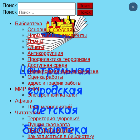
Поиск
×
×
×
×
×
×
×
×
×
×
Поиск
Библиотека
Основные сведения
Нормативные документы
Планы
Отчеты
Антикоррупция
Профилактика терроризма
Доступная среда
Независимая оценка качества
Оценка работы
адрес и график работы
МИР КНИГ
Электронный каталог
Афиша
План мероприятий
Читателям
Территория здоровья!
Пушкинская карта
ПРОДЛИТЬ КНИГУ
Как записаться в библиотеку