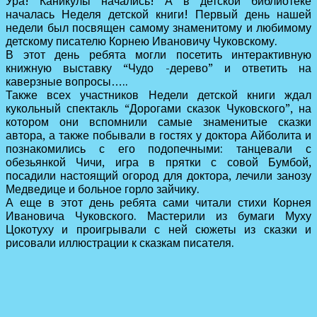
Ура! Каникулы начались! А в детской библиотеке
началась Неделя детской книги! Первый день нашей
недели был посвящен самому знаменитому и любимому
детскому писателю Корнею Ивановичу Чуковскому.
В этот день ребята могли посетить интерактивную
книжную выставку “Чудо -дерево” и ответить на
каверзные вопросы…..
Также всех участников Недели детской книги ждал
кукольный спектакль “Дорогами сказок Чуковского”, на
котором они вспомнили самые знаменитые сказки
автора, а также побывали в гостях у доктора Айболита и
познакомились с его подопечными: танцевали с
обезьянкой Чичи, игра в прятки с совой Бумбой,
посадили настоящий огород для доктора, лечили занозу
Медведице и больное горло зайчику.
А еще в этот день ребята сами читали стихи Корнея
Ивановича Чуковского. Мастерили из бумаги Муху
Цокотуху и проигрывали с ней сюжеты из сказки и
рисовали иллюстрации к сказкам писателя.