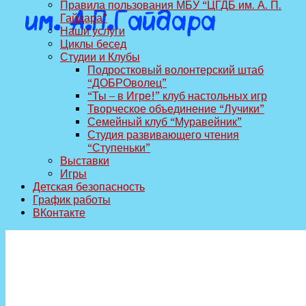
Правила пользования МБУ “ЦГДБ им. А. П.
Гайдара”
Наши услуги
Циклы бесед
Студии и Клубы
Подростковый волонтерский штаб
“ДОБРОволец”
“Ты – в Игре!” клуб настольных игр
Творческое объединение “Лучики”
Семейный клуб “Муравейник”
Студия развивающего чтения
“Ступеньки”
Выставки
Игры
Детская безопасность
График работы
ВКонтакте