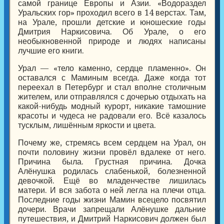
самой границе Европы и Азии. «Водораздел
Уральских гор» проходил всего в 14 верстах. Там,
на Урале, прошли детские и юношеские годы
Дмитрия Наркисовича. Об Урале, о его
необыкновенной природе и людях написаны
лучшие его книги.
Урал — «тело каменно, сердце пламенно». Он
оставался с Маминым всегда. Даже когда тот
переехал в Петербург и стал вполне столичным
жителем, или отправлялся с дочерью отдыхать на
какой-нибудь модный курорт, никакие тамошние
красоты и чудеса не радовали его. Всё казалось
тусклым, лишённым яркости и цвета.
Почему же, стремясь всем сердцем на Урал, он
почти половину жизни провёл вдалеке от него.
Причина была. Грустная причина. Дочка
Алёнушка родилась слабенькой, болезненной
девочкой. Ещё во младенчестве лишилась
матери. И вся забота о ней легла на плечи отца.
Последние годы жизни Мамин всецело посвятил
дочери. Врачи запрещали Алёнушке дальние
путешествия, и Дмитрий Наркисович должен был