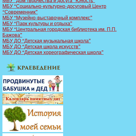
МБУ “Дом творчества и досуга “Юность”
МБУ “Социально-культурно-досуговый Центр
“Современник”
МБУ “Музейно-выставочный комплекс”
МБУ “Парк культуры и отдыха”
МБУ “Центральная городская библиотека им. П.П.
Бажова”
МБУ ДО “Детская музыкальная школа”
МБУ ДО “Детская школа искусств”
МБУ ДО “Детская хореографическая школа”