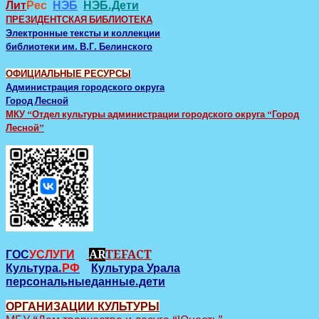
Лит
Рес
НЭБ
НЭБ.Дети
ПРЕЗИДЕНТСКАЯ БИБЛИОТЕКА
Электронные тексты и коллекции
библиотеки им. В.Г. Белинского
ОФИЦИАЛЬНЫЕ РЕСУРСЫ
Администрация городского округа
Город Лесной
МКУ “Отдел культуры администрации городского округа “Город
Лесной”
ГОС
УСЛУГИ
AR
TEFACT
Культура.
РФ
Культура Урала
персональныеданные.дети
ОРГАНИЗАЦИИ КУЛЬТУРЫ