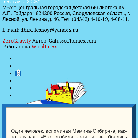
веб-сайта 2025"
МБУ "Центральная городская детская библиотека им.
А.П. Гайдара” 624200 Россия, Свердловская область, г.
Лесной, ул. Ленина д. 46. Тел. (34342) 4-10-19, 4-68-11.
E-mail: dbibl-lesnoy@yandex.ru
ZeroGravity
Автор: GalussoThemes.com
Работает на
WordPress
Один человек, вспоминая Мамина-Сибиряка, как-
то сказал: «Его любили дети и не боялись