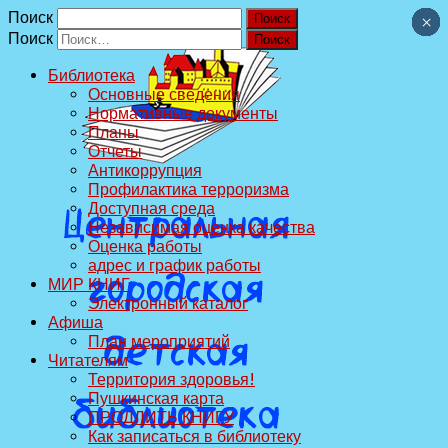
Поиск
×
×
×
×
×
×
×
×
×
×
Поиск
Библиотека
Основные сведения
Нормативные документы
Планы
Отчеты
Антикоррупция
Профилактика терроризма
Доступная среда
Независимая оценка качества
Оценка работы
адрес и график работы
МИР КНИГ
Электронный каталог
Афиша
План мероприятий
Читателям
Территория здоровья!
Пушкинская карта
ПРОДЛИТЬ КНИГУ
Как записаться в библиотеку