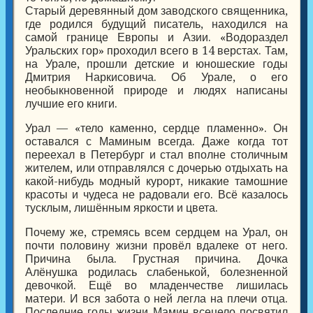
Старый деревянный дом заводского священника,
где родился будущий писатель, находился на
самой границе Европы и Азии. «Водораздел
Уральских гор» проходил всего в 14 верстах. Там,
на Урале, прошли детские и юношеские годы
Дмитрия Наркисовича. Об Урале, о его
необыкновенной природе и людях написаны
лучшие его книги.
Урал — «тело каменно, сердце пламенно». Он
оставался с Маминым всегда. Даже когда тот
переехал в Петербург и стал вполне столичным
жителем, или отправлялся с дочерью отдыхать на
какой-нибудь модный курорт, никакие тамошние
красоты и чудеса не радовали его. Всё казалось
тусклым, лишённым яркости и цвета.
Почему же, стремясь всем сердцем на Урал, он
почти половину жизни провёл вдалеке от него.
Причина была. Грустная причина. Дочка
Алёнушка родилась слабенькой, болезненной
девочкой. Ещё во младенчестве лишилась
матери. И вся забота о ней легла на плечи отца.
Последние годы жизни Мамин всецело посвятил