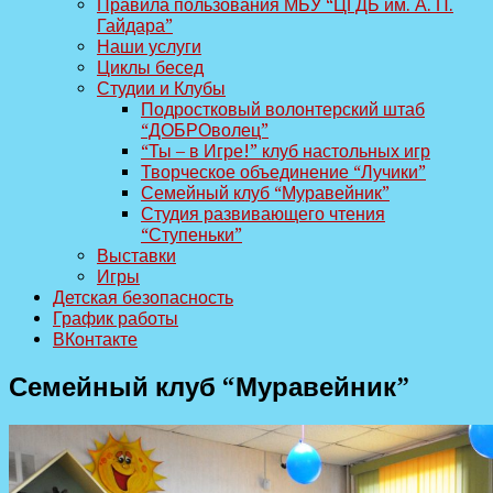
Правила пользования МБУ “ЦГДБ им. А. П.
Гайдара”
Наши услуги
Циклы бесед
Студии и Клубы
Подростковый волонтерский штаб
“ДОБРОволец”
“Ты – в Игре!” клуб настольных игр
Творческое объединение “Лучики”
Семейный клуб “Муравейник”
Студия развивающего чтения
“Ступеньки”
Выставки
Игры
Детская безопасность
График работы
ВКонтакте
Семейный клуб “Муравейник”