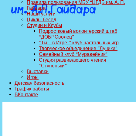
Правила пользования МБУ “ЦГДБ им. А. П.
Гайдара”
Наши услуги
Циклы бесед
Студии и Клубы
Подростковый волонтерский штаб
“ДОБРОволец”
“Ты – в Игре!” клуб настольных игр
Творческое объединение “Лучики”
Семейный клуб “Муравейник”
Студия развивающего чтения
“Ступеньки”
Выставки
Игры
Детская безопасность
График работы
ВКонтакте