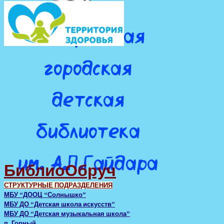
БиблиоОбруч
СТРУКТУРНЫЕ ПОДРАЗДЕЛЕНИЯ
МБУ “ДООЦ “Солнышко”
МБУ ДО “Детская школа искусств”
МБУ ДО “Детская музыкальная школа”
п. Горный