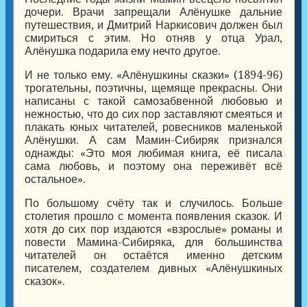
дочери. Врачи запрещали Алёнушке дальние
путешествия, и Дмитрий Наркисович должен был
смириться с этим. Но отняв у отца Урал,
Алёнушка подарила ему нечто другое.
И не только ему. «Алёнушкины сказки» (1894-96)
трогательны, поэтичны, щемяще прекрасны. Они
написаны с такой самозабвенной любовью и
нежностью, что до сих пор заставляют смеяться и
плакать юных читателей, ровесников маленькой
Алёнушки. А сам Мамин-Сибиряк признался
однажды: «Это моя любимая книга, её писала
сама любовь, и поэтому она переживёт всё
остальное».
По большому счёту так и случилось. Больше
столетия прошло с момента появления сказок. И
хотя до сих пор издаются «взрослые» романы и
повести Мамина-Сибиряка, для большинства
читателей он остаётся именно детским
писателем, создателем дивных «Алёнушкиных
сказок».