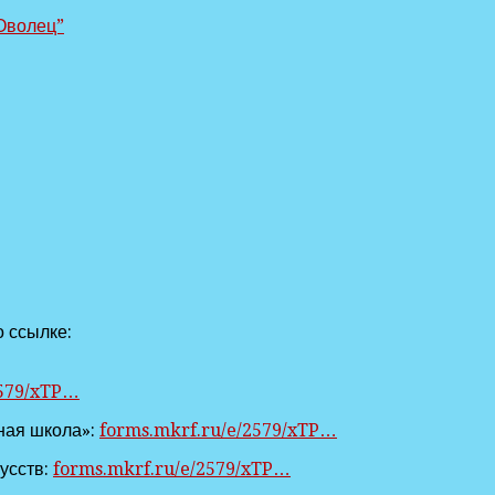
Оволец”
 ссылке:
2579/xTP…
ная школа»:
forms.mkrf.ru/e/2579/xTP…
усств:
forms.mkrf.ru/e/2579/xTP…