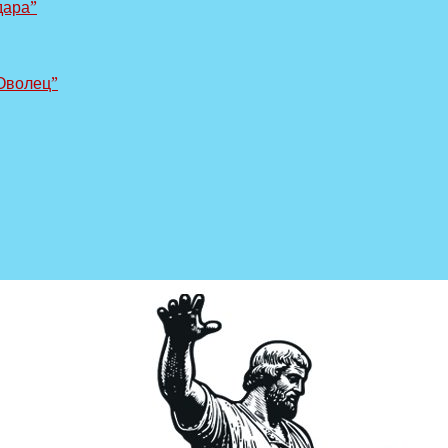
дара”
Оволец”