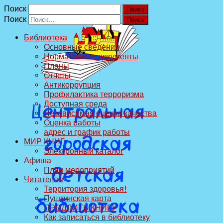
Поиск
Поиск
Библиотека
Основные сведения
Нормативные документы
Планы
Отчеты
Антикоррупция
Профилактика терроризма
Доступная среда
Независимая оценка качества
Оценка работы
адрес и график работы
МИР КНИГ
Электронный каталог
Афиша
План мероприятий
Читателям
Территория здоровья!
Пушкинская карта
ПРОДЛИТЬ КНИГУ
Как записаться в библиотеку