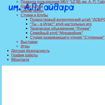
Правила пользования МБУ “ЦГДБ им. А. П. Гай
Наши услуги
Циклы бесед
Студии и Клубы
Подростковый волонтерский штаб “ДОБР
“Ты – в Игре!” клуб настольных игр
Творческое объединение “Лучики”
Семейный клуб “Муравейник”
Студия развивающего чтения “Ступеньки”
Выставки
Игры
Детская безопасность
График работы
ВКонтакте