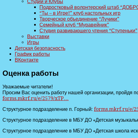
Студии и Клубы
Подростковый волонтерский штаб “ДОБР
“Ты – в Игре!” клуб настольных игр
Творческое объединение “Лучики”
Семейный клуб “Муравейник”
Студия развивающего чтения “Ступеньки”
Выставки
Игры
Детская безопасность
График работы
ВКонтакте
Оценка работы
Уважаемые читатели!
Просим Вас оценить работу нашей организации, пройдя по
forms.mkrf.ru/e/2579/xTP…
Структурное подразделение п. Горный:
forms.mkrf.ru/e/
Структурное подразделение в МБУ ДО «Детская музыкаль
Структурное подразделение в МБУ ДО «Детская школа иск