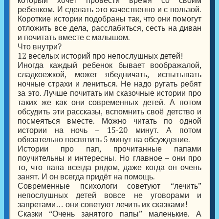
который хочет провести время со своим
ребенком. И сделать это качественно и с пользой.
Короткие истории подобраны так, что они помогут
отложить все дела, расслабиться, сесть на диван
и почитать вместе с малышом.
Что внутри?
12 веселых историй про непослушных детей!
Иногда каждый ребенок бывает воображалой,
сладкоежкой, может ябедничать, испытывать
ночные страхи и лениться. Не надо ругать ребят
за это. Лучше почитать им сказочные истории про
таких же как они современных детей. А потом
обсудить эти рассказы, вспомнить своё детство и
посмеяться вместе. Можно читать по одной
истории на ночь – 15-20 минут. А потом
обязательно посвятить 5 минут на обсуждение.
Истории про пап, прочитанные папами
поучительны и интересны. Но главное – они про
то, что папа всегда рядом, даже когда он очень
занят. И он всегда придёт на помощь.
Современные психологи советуют “лечить”
непослушных детей вовсе не уговорами и
запретами… они советуют лечить их сказками!
Сказки “Очень занятого папы” маленькие. А