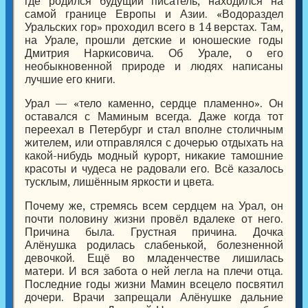
где родился будущий писатель, находился на
самой границе Европы и Азии. «Водораздел
Уральских гор» проходил всего в 14 верстах. Там,
на Урале, прошли детские и юношеские годы
Дмитрия Наркисовича. Об Урале, о его
необыкновенной природе и людях написаны
лучшие его книги.
Урал — «тело каменно, сердце пламенно». Он
оставался с Маминым всегда. Даже когда тот
переехал в Петербург и стал вполне столичным
жителем, или отправлялся с дочерью отдыхать на
какой-нибудь модный курорт, никакие тамошние
красоты и чудеса не радовали его. Всё казалось
тусклым, лишённым яркости и цвета.
Почему же, стремясь всем сердцем на Урал, он
почти половину жизни провёл вдалеке от него.
Причина была. Грустная причина. Дочка
Алёнушка родилась слабенькой, болезненной
девочкой. Ещё во младенчестве лишилась
матери. И вся забота о ней легла на плечи отца.
Последние годы жизни Мамин всецело посвятил
дочери. Врачи запрещали Алёнушке дальние