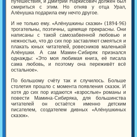
путешествия, и Дмитрий Наркисович должен был
смириться с этим. Но отняв у отца Урал,
Алёнушка подарила ему нечто другое.
И не только ему. «Алёнушкины сказки» (1894-96)
трогательны, поэтичны, щемяще прекрасны. Они
написаны с такой самозабвенной любовью и
нежностью, что до сих пор заставляют смеяться и
плакать юных читателей, ровесников маленькой
Алёнушки. А сам Мамин-Сибиряк признался
однажды: «Это моя любимая книга, её писала
сама любовь, и поэтому она переживёт всё
остальное».
По большому счёту так и случилось. Больше
столетия прошло с момента появления сказок. И
хотя до сих пор издаются «взрослые» романы и
повести Мамина-Сибиряка, для большинства
читателей он остаётся именно детским
писателем, создателем дивных «Алёнушкиных
сказок».