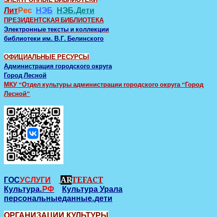
Лит
Рес
НЭБ
НЭБ.Дети
ПРЕЗИДЕНТСКАЯ БИБЛИОТЕКА
Электронные тексты и коллекции
библиотеки им. В.Г. Белинского
ОФИЦИАЛЬНЫЕ РЕСУРСЫ
Администрация городского округа
Город Лесной
МКУ “Отдел культуры администрации городского округа “Город
Лесной”
ГОС
УСЛУГИ
AR
TEFACT
Культура.
РФ
Культура Урала
персональныеданные.дети
ОРГАНИЗАЦИИ КУЛЬТУРЫ