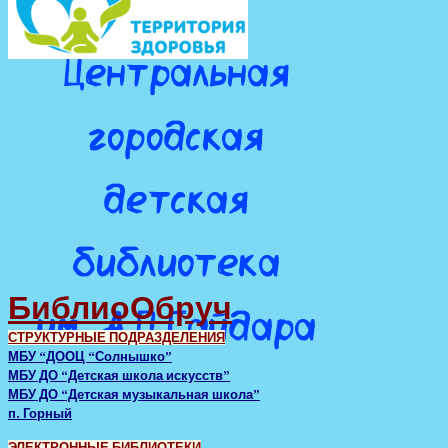
БиблиоОбруч
СТРУКТУРНЫЕ ПОДРАЗДЕЛЕНИЯ
МБУ “ДООЦ “Солнышко”
МБУ ДО “Детская школа искусств”
МБУ ДО “Детская музыкальная школа”
п. Горный
ЭЛЕКТРОННЫЕ БИБЛИОТЕКИ