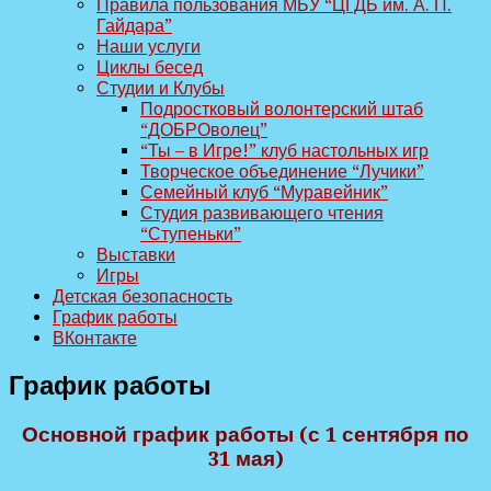
Правила пользования МБУ “ЦГДБ им. А. П.
Гайдара”
Наши услуги
Циклы бесед
Студии и Клубы
Подростковый волонтерский штаб
“ДОБРОволец”
“Ты – в Игре!” клуб настольных игр
Творческое объединение “Лучики”
Семейный клуб “Муравейник”
Студия развивающего чтения
“Ступеньки”
Выставки
Игры
Детская безопасность
График работы
ВКонтакте
График работы
Основной график работы (с 1 сентября по
31 мая)