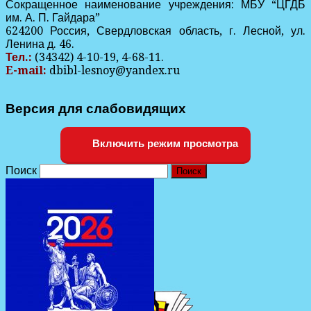
Сокращенное наименование учреждения: МБУ “ЦГДБ
им. А. П. Гайдара”
624200 Россия, Свердловская область, г. Лесной, ул.
Ленина д. 46.
Тел.:
(34342) 4-10-19, 4-68-11.
E-mail:
dbibl-lesnoy@yandex.ru
Центральная городская детская библиотека им. А. П. Гайдара
Центральная городская детская библиотека им. А. П. Гайдара
Библиотека в Лесном
Библиотека в Лесном
Версия для слабовидящих
Включить режим просмотра
Поиск