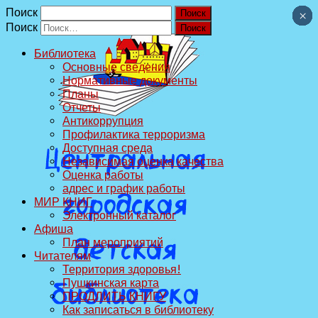
Поиск
×
×
×
×
×
×
×
×
×
×
Поиск
Библиотека
Основные сведения
Нормативные документы
Планы
Отчеты
Антикоррупция
Профилактика терроризма
Доступная среда
Независимая оценка качества
Оценка работы
адрес и график работы
МИР КНИГ
Электронный каталог
Афиша
План мероприятий
Читателям
Территория здоровья!
Пушкинская карта
ПРОДЛИТЬ КНИГУ
Как записаться в библиотеку