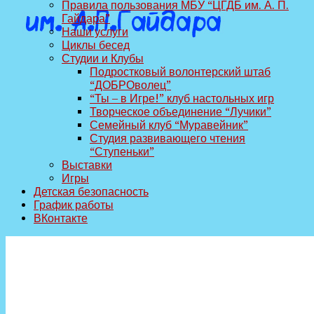
Правила пользования МБУ “ЦГДБ им. А. П.
Гайдара”
Наши услуги
Циклы бесед
Студии и Клубы
Подростковый волонтерский штаб
“ДОБРОволец”
“Ты – в Игре!” клуб настольных игр
Творческое объединение “Лучики”
Семейный клуб “Муравейник”
Студия развивающего чтения
“Ступеньки”
Выставки
Игры
Детская безопасность
График работы
ВКонтакте