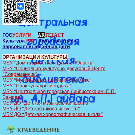
ГОС
УСЛУГИ
AR
TEFACT
Культура.
РФ
Культура Урала
персональныеданные.дети
ОРГАНИЗАЦИИ КУЛЬТУРЫ
МБУ “Дом творчества и досуга “Юность”
МБУ “Социально-культурно-досуговый Центр
“Современник”
МБУ “Музейно-выставочный комплекс”
МБУ “Парк культуры и отдыха”
МБУ “Центральная городская библиотека им. П.П.
Бажова”
МБУ ДО “Детская музыкальная школа”
МБУ ДО “Детская школа искусств”
МБУ ДО “Детская хореографическая школа”