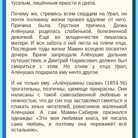
тусклым, лишённым яркости и цвета.
Почему же, стремясь всем сердцем на Урал, он
почти половину жизни провёл вдалеке от него.
Причина была. Грустная причина. Дочка
Алёнушка родилась слабенькой, болезненной
девочкой. Ещё во младенчестве лишилась
матери. И вся забота о ней легла на плечи отца.
Последние годы жизни Мамин всецело посвятил
дочери. Врачи запрещали Алёнушке дальние
путешествия, и Дмитрий Наркисович должен был
смириться с этим. Но отняв у отца Урал,
Алёнушка подарила ему нечто другое.
И не только ему. «Алёнушкины сказки» (1894-96)
трогательны, поэтичны, щемяще прекрасны. Они
написаны с такой самозабвенной любовью и
нежностью, что до сих пор заставляют смеяться и
плакать юных читателей, ровесников маленькой
Алёнушки. А сам Мамин-Сибиряк признался
однажды: «Это моя любимая книга, её писала
сама любовь, и поэтому она переживёт всё
остальное».