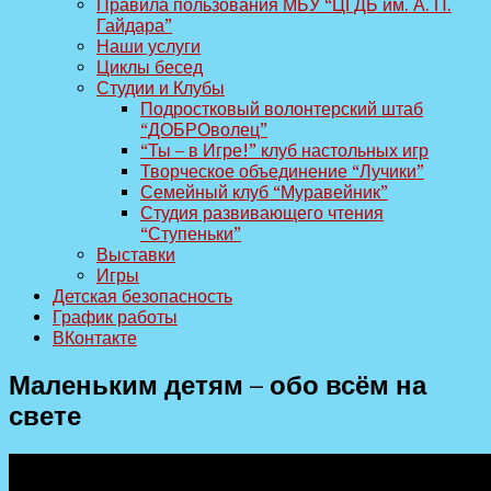
Правила пользования МБУ “ЦГДБ им. А. П.
Гайдара”
Наши услуги
Циклы бесед
Студии и Клубы
Подростковый волонтерский штаб
“ДОБРОволец”
“Ты – в Игре!” клуб настольных игр
Творческое объединение “Лучики”
Семейный клуб “Муравейник”
Студия развивающего чтения
“Ступеньки”
Выставки
Игры
Детская безопасность
График работы
ВКонтакте
Маленьким детям – обо всём на
свете