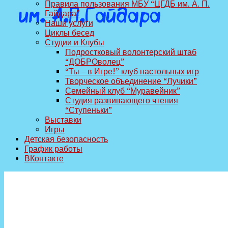
Правила пользования МБУ “ЦГДБ им. А. П.
Гайдара”
Наши услуги
Циклы бесед
Студии и Клубы
Подростковый волонтерский штаб
“ДОБРОволец”
“Ты – в Игре!” клуб настольных игр
Творческое объединение “Лучики”
Семейный клуб “Муравейник”
Студия развивающего чтения
“Ступеньки”
Выставки
Игры
Детская безопасность
График работы
ВКонтакте