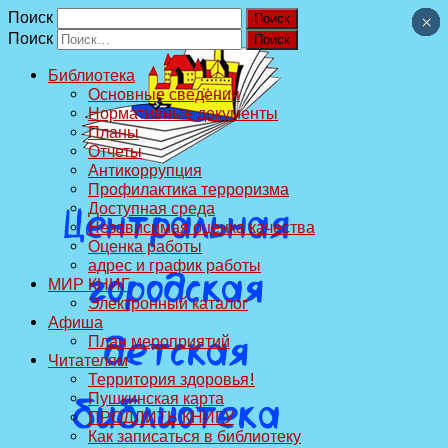
Поиск
×
×
×
×
×
×
×
×
×
×
Поиск
Библиотека
Основные сведения
Нормативные документы
Планы
Отчеты
Антикоррупция
Профилактика терроризма
Доступная среда
Независимая оценка качества
Оценка работы
адрес и график работы
МИР КНИГ
Электронный каталог
Афиша
План мероприятий
Читателям
Территория здоровья!
Пушкинская карта
ПРОДЛИТЬ КНИГУ
Как записаться в библиотеку