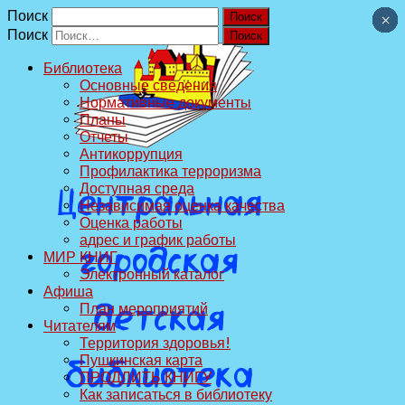
Поиск
×
×
×
×
×
×
×
×
×
×
Поиск
Библиотека
Основные сведения
Нормативные документы
Планы
Отчеты
Антикоррупция
Профилактика терроризма
Доступная среда
Независимая оценка качества
Оценка работы
адрес и график работы
МИР КНИГ
Электронный каталог
Афиша
План мероприятий
Читателям
Территория здоровья!
Пушкинская карта
ПРОДЛИТЬ КНИГУ
Как записаться в библиотеку