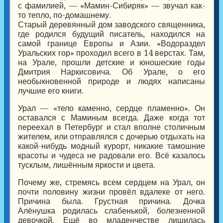
с фамилией, — «Мамин-Сибиряк» — звучал как-
то тепло, по-домашнему.
Старый деревянный дом заводского священника,
где родился будущий писатель, находился на
самой границе Европы и Азии. «Водораздел
Уральских гор» проходил всего в 14 верстах. Там,
на Урале, прошли детские и юношеские годы
Дмитрия Наркисовича. Об Урале, о его
необыкновенной природе и людях написаны
лучшие его книги.
Урал — «тело каменно, сердце пламенно». Он
оставался с Маминым всегда. Даже когда тот
переехал в Петербург и стал вполне столичным
жителем, или отправлялся с дочерью отдыхать на
какой-нибудь модный курорт, никакие тамошние
красоты и чудеса не радовали его. Всё казалось
тусклым, лишённым яркости и цвета.
Почему же, стремясь всем сердцем на Урал, он
почти половину жизни провёл вдалеке от него.
Причина была. Грустная причина. Дочка
Алёнушка родилась слабенькой, болезненной
девочкой. Ещё во младенчестве лишилась