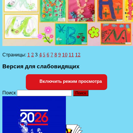
Страницы:
1
2
3
4
5
6
7
8
9
10
11
12
Версия для слабовидящих
Включить режим просмотра
Поиск