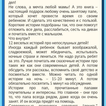
дел!
Не слова, а мечта любой мамы! А это книга –
настоящий подарок любому очень занятому папе,
который хочет провести время со своим
ребенком. И сделать это качественно и с пользой.
Короткие истории подобраны так, что они помогут
отложить все дела, расслабиться, сесть на диван
и почитать вместе с малышом.
Что внутри?
12 веселых историй про непослушных детей!
Иногда каждый ребенок бывает воображалой,
сладкоежкой, может ябедничать, испытывать
ночные страхи и лениться. Не надо ругать ребят
за это. Лучше почитать им сказочные истории про
таких же как они современных детей. А потом
обсудить эти рассказы, вспомнить своё детство и
посмеяться вместе. Можно читать по одной
истории на ночь – 15-20 минут. А потом
обязательно посвятить 5 минут на обсуждение.
Истории про пап, прочитанные папами
поучительны и интересны. Но главное – они про
то, что папа всегда рядом, даже когда он очень
занят. И он всегда придёт на помощь.
Современные психологи советуют “лечить”