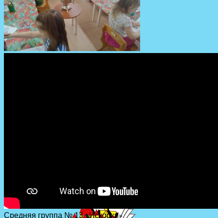
Средняя группа № 13
«
Искорки
»