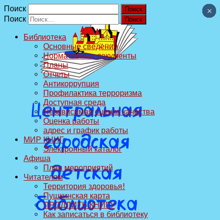
Поиск
×
×
×
×
×
×
×
×
×
×
Поиск
Библиотека
Основные сведения
Нормативные документы
Планы
Отчеты
Антикоррупция
Профилактика терроризма
Доступная среда
Независимая оценка качества
Оценка работы
адрес и график работы
МИР КНИГ
Электронный каталог
Афиша
План мероприятий
Читателям
Территория здоровья!
Пушкинская карта
ПРОДЛИТЬ КНИГУ
Как записаться в библиотеку