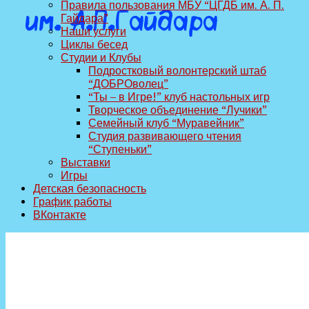
Правила пользования МБУ “ЦГДБ им. А. П.
Гайдара”
Наши услуги
Циклы бесед
Студии и Клубы
Подростковый волонтерский штаб
“ДОБРОволец”
“Ты – в Игре!” клуб настольных игр
Творческое объединение “Лучики”
Семейный клуб “Муравейник”
Студия развивающего чтения
“Ступеньки”
Выставки
Игры
Детская безопасность
График работы
ВКонтакте