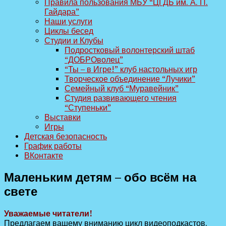
Правила пользования МБУ “ЦГДБ им. А. П.
Гайдара”
Наши услуги
Циклы бесед
Студии и Клубы
Подростковый волонтерский штаб
“ДОБРОволец”
“Ты – в Игре!” клуб настольных игр
Творческое объединение “Лучики”
Семейный клуб “Муравейник”
Студия развивающего чтения
“Ступеньки”
Выставки
Игры
Детская безопасность
График работы
ВКонтакте
Маленьким детям – обо всём на
свете
Уважаемые читатели!
Предлагаем вашему вниманию цикл видеоподкастов.