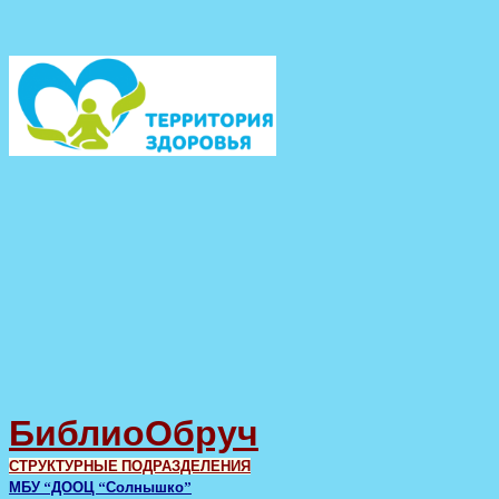
БиблиоОбруч
СТРУКТУРНЫЕ ПОДРАЗДЕЛЕНИЯ
МБУ “ДООЦ “Солнышко”