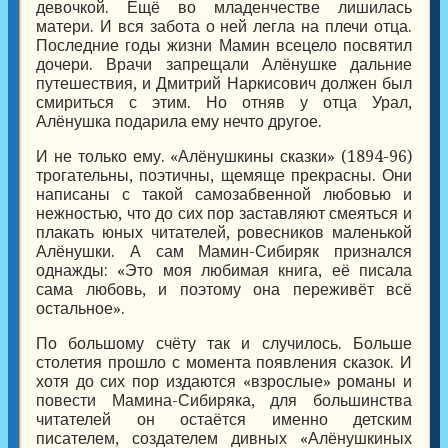
девочкой. Ещё во младенчестве лишилась
матери. И вся забота о ней легла на плечи отца.
Последние годы жизни Мамин всецело посвятил
дочери. Врачи запрещали Алёнушке дальние
путешествия, и Дмитрий Наркисович должен был
смириться с этим. Но отняв у отца Урал,
Алёнушка подарила ему нечто другое.
И не только ему. «Алёнушкины сказки» (1894-96)
трогательны, поэтичны, щемяще прекрасны. Они
написаны с такой самозабвенной любовью и
нежностью, что до сих пор заставляют смеяться и
плакать юных читателей, ровесников маленькой
Алёнушки. А сам Мамин-Сибиряк признался
однажды: «Это моя любимая книга, её писала
сама любовь, и поэтому она переживёт всё
остальное».
По большому счёту так и случилось. Больше
столетия прошло с момента появления сказок. И
хотя до сих пор издаются «взрослые» романы и
повести Мамина-Сибиряка, для большинства
читателей он остаётся именно детским
писателем, создателем дивных «Алёнушкиных