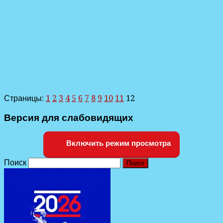
Страницы:
1
2
3
4
5
6
7
8
9
10
11
12
Версия для слабовидящих
Включить режим просмотра
Поиск