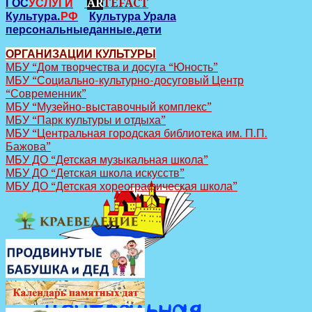
ГОС
УСЛУГИ
AR
TEFACT
Культура.
РФ
Культура Урала
персональныеданные.дети
ОРГАНИЗАЦИИ КУЛЬТУРЫ
МБУ “Дом творчества и досуга “Юность”
МБУ “Социально-культурно-досуговый Центр
“Современник”
МБУ “Музейно-выставочный комплекс”
МБУ “Парк культуры и отдыха”
МБУ “Центральная городская библиотека им. П.П.
Бажова”
МБУ ДО “Детская музыкальная школа”
МБУ ДО “Детская школа искусств”
МБУ ДО “Детская хореографическая школа”