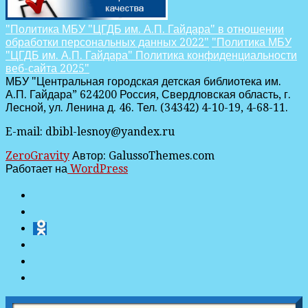
"Политика МБУ "ЦГДБ им. А.П. Гайдара" в отношении
обработки персональных данных 2022"
"Политика МБУ
"ЦГДБ им. А.П. Гайдара" Политика конфиденциальности
веб-сайта 2025"
МБУ "Центральная городская детская библиотека им.
А.П. Гайдара” 624200 Россия, Свердловская область, г.
Лесной, ул. Ленина д. 46. Тел. (34342) 4-10-19, 4-68-11.
E-mail: dbibl-lesnoy@yandex.ru
ZeroGravity
Автор: GalussoThemes.com
Работает на
WordPress