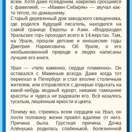
всем. Хотя даже псевдоним, накрепко сросшийся
с фамилией, — «Мамин-Сибиряк» — звучал как-
то тепло, по-домашнему.
Старый деревянный дом заводского священника,
где родился будущий писатель, находился на
самой границе Европы и Азии. «Водораздел
Уральских гор» проходил всего в 14 верстах. Там,
на Урале, прошли детские и юношеские годы
Дмитрия Наркисовича. Об Урале, о его
необыкновенной природе и людях написаны
лучшие его книги.
Урал — «тело каменно, сердце пламенно». Он
оставался с Маминым всегда. Даже когда тот
переехал в Петербург и стал вполне столичным
жителем, или отправлялся с дочерью отдыхать на
какой-нибудь модный курорт, никакие тамошние
красоты и чудеса не радовали его. Всё казалось
тусклым, лишённым яркости и цвета.
Почему же, стремясь всем сердцем на Урал, он
почти половину жизни провёл вдалеке от него.
Причина была. Грустная причина. Дочка
Алёнушка родилась слабенькой, болезненной