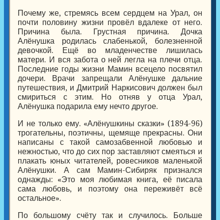
Почему же, стремясь всем сердцем на Урал, он
почти половину жизни провёл вдалеке от него.
Причина была. Грустная причина. Дочка
Алёнушка родилась слабенькой, болезненной
девочкой. Ещё во младенчестве лишилась
матери. И вся забота о ней легла на плечи отца.
Последние годы жизни Мамин всецело посвятил
дочери. Врачи запрещали Алёнушке дальние
путешествия, и Дмитрий Наркисович должен был
смириться с этим. Но отняв у отца Урал,
Алёнушка подарила ему нечто другое.
И не только ему. «Алёнушкины сказки» (1894-96)
трогательны, поэтичны, щемяще прекрасны. Они
написаны с такой самозабвенной любовью и
нежностью, что до сих пор заставляют смеяться и
плакать юных читателей, ровесников маленькой
Алёнушки. А сам Мамин-Сибиряк признался
однажды: «Это моя любимая книга, её писала
сама любовь, и поэтому она переживёт всё
остальное».
По большому счёту так и случилось. Больше