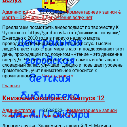
Администратор
02.03.2022
Комментариев
к записи 4
марта – Всемирный День чтения вслух
нет
Предлагаем посмотреть видеоподкаст по творчеству К.
Чуковского. https://gaidarovka.info/книжкины-игрушки/
Ежегодно с 2010 года в первую неделю марта
проводится Всемирный День чтения вслух. Тысячи
людей в десятках стран мира знают и поддерживают этот
день, проходящий под лозунгом «Чтение – это движение
вперёд!». Чтение вслух развивает память и обогащает
словарный запас, улучшает дикцию и повышает уровень
грамотности, учит внимательнее относится к
прочитанному и…
Читать далее »
Главная
Книжный экспресс. Выпуск 12
Администратор
18.02.2022
Комментариев
к записи
Книжный экспресс. Выпуск 12
нет
Дорогие друзья! Знакомьтесь с книгой Д.Н. Мамина-