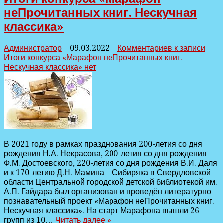
неПрочитанных книг. Нескучная
классика»
Администратор
09.03.2022
Комментариев
к записи
Итоги конкурса «Марафон неПрочитанных книг.
Нескучная классика»
нет
В 2021 году в рамках празднования 200-летия со дня
рождения Н.А. Некрасова, 200-летия со дня рождения
Ф.М. Достоевского, 220-летия со дня рождения В.И. Даля
и к 170-летию Д.Н. Мамина – Сибиряка в Свердловской
области Центральной городской детской библиотекой им.
А.П. Гайдара был организован и проведён литературно-
познавательный проект «Марафон неПрочитанных книг.
Нескучная классика». На старт Марафона вышли 26
групп из 10…
Читать далее »