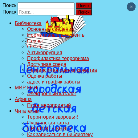
Поиск
×
×
×
×
×
×
×
×
×
×
Поиск
Библиотека
Основные сведения
Нормативные документы
Планы
Отчеты
Антикоррупция
Профилактика терроризма
Доступная среда
Независимая оценка качества
Оценка работы
адрес и график работы
МИР КНИГ
Электронный каталог
Афиша
План мероприятий
Читателям
Территория здоровья!
Пушкинская карта
ПРОДЛИТЬ КНИГУ
Как записаться в библиотеку