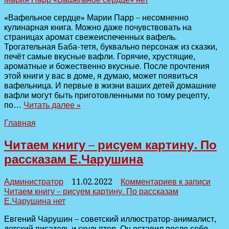
«Вафельное сердце» Марии Парр – несомненно
кулинарная книга. Можно даже почувствовать на
страницах аромат свежеиспеченных вафель.
Трогательная Баба-тетя, буквально персонаж из сказки,
печёт самые вкусные вафли. Горячие, хрустящие,
ароматные и божественно вкусные. После прочтения
этой книги у вас в доме, я думаю, может появиться
вафельница. И первые в жизни ваших детей домашние
вафли могут быть приготовленными по тому рецепту,
по…
Читать далее »
Главная
Читаем книгу – рисуем картину. По
рассказам Е.Чарушина
Администратор
11.02.2022
Комментариев
к записи
Читаем книгу – рисуем картину. По рассказам
Е.Чарушина
нет
Евгений Чарушин – советский иллюстратор-анималист,
детский писатель и скульптор. Он оставил после себя