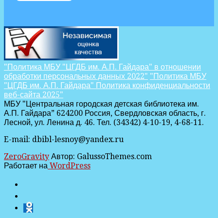
"Политика МБУ "ЦГДБ им. А.П. Гайдара" в отношении
обработки персональных данных 2022"
"Политика МБУ
"ЦГДБ им. А.П. Гайдара" Политика конфиденциальности
веб-сайта 2025"
МБУ "Центральная городская детская библиотека им.
А.П. Гайдара” 624200 Россия, Свердловская область, г.
Лесной, ул. Ленина д. 46. Тел. (34342) 4-10-19, 4-68-11.
E-mail: dbibl-lesnoy@yandex.ru
ZeroGravity
Автор: GalussoThemes.com
Работает на
WordPress