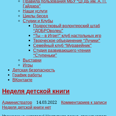
Правила пользования МБУ “ЦГДБ им. А. П.
Гайдара”
Наши услуги
Циклы бесед
Студии и Клубы
Подростковый волонтерский штаб
“ДОБРОволец”
“Ты – в Игре!” клуб настольных игр
Творческое объединение “Лучики”
Семейный клуб “Муравейник”
Студия развивающего чтения
“Ступеньки”
Выставки
Игры
Детская безопасность
График работы
ВКонтакте
Неделя детской книги
Администратор
14.03.2022
Комментариев
к записи
Неделя детской книги
нет