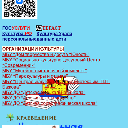
ГОС
УСЛУГИ
AR
TEFACT
Культура.
РФ
Культура Урала
персональныеданные.дети
ОРГАНИЗАЦИИ КУЛЬТУРЫ
МБУ “Дом творчества и досуга “Юность”
МБУ “Социально-культурно-досуговый Центр
“Современник”
МБУ “Музейно-выставочный комплекс”
МБУ “Парк культуры и отдыха”
МБУ “Центральная городская библиотека им. П.П.
Бажова”
МБУ ДО “Детская музыкальная школа”
МБУ ДО “Детская школа искусств”
МБУ ДО “Детская хореографическая школа”