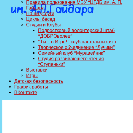
Правила пользования МБУ “ЦГДБ им. А. П.
Гайдара”
Наши услуги
Циклы бесед
Студии и Клубы
Подростковый волонтерский штаб
“ДОБРОволец”
“Ты – в Игре!” клуб настольных игр
Творческое объединение “Лучики”
Семейный клуб “Муравейник”
Студия развивающего чтения
“Ступеньки”
Выставки
Игры
Детская безопасность
График работы
ВКонтакте